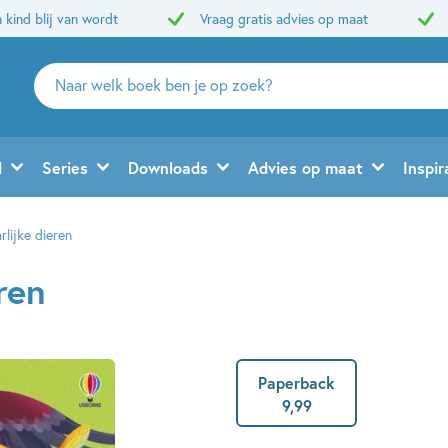
 kind blij van wordt
Vraag gratis advies op maat
Zoeken
naar
boeken,
auteurs
d
Series
Downloads
Advies op maat
Inspir
en
uitgevers
lijke dieren
ren
Paperback
9
,
99