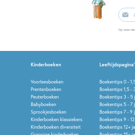
E-
mailadr
Op onze nie
Kinderboeken
Leeftijdspagina’
Voorleesboeken
Boekentips 0 - 1,5
Prentenboeken
Boekentips 1,5 - 3
Peuterboeken
Boekentips 3 - 5 
Babyboeken
Boekentips 5 - 7 
Sprookjesboeken
Boekentips 7 - 9 
Kinderboeken klassiekers
Boekentips 9 - 12
Kinderboeken diversiteit
Boekentips 12+ j
Grappige kinderboeken
Boekentips 15+ j