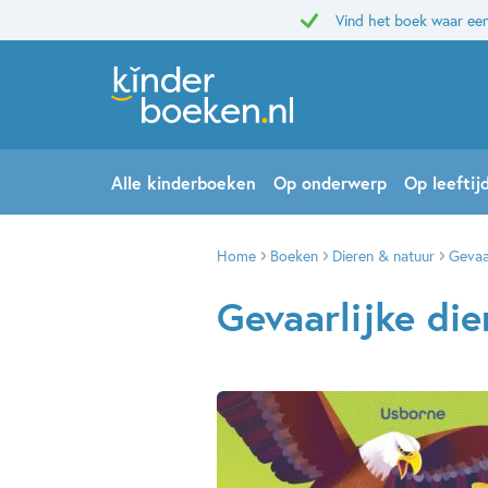
Vind het boek waar een
Alle kinderboeken
Op onderwerp
Op leeftij
Home
Boeken
Dieren & natuur
Gevaar
Gevaarlijke die