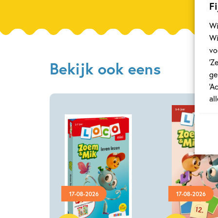
Fi
Wi
Wi
vo
‘Z
Bekijk ook eens
ge
‘A
al
17-08-2026
17-08-2026
Paperback
Paperback