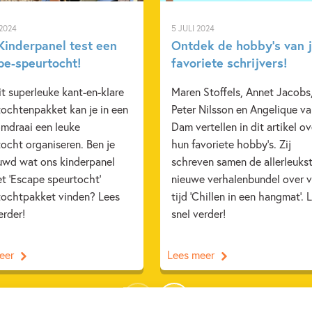
 2024
5 JULI 2024
Kinderpanel test een
Ontdek de hobby’s van 
pe-speurtocht!
favoriete schrijvers!
t superleuke kant-en-klare
Maren Stoffels, Annet Jacobs
tochtenpakket kan je in een
Peter Nilsson en Angelique v
mdraai een leuke
Dam vertellen in dit artikel ov
ocht organiseren. Ben je
hun favoriete hobby's. Zij
uwd wat ons kinderpanel
schreven samen de allerleuks
t 'Escape speurtocht'
nieuwe verhalenbundel over v
tochtpakket vinden? Lees
tijd 'Chillen in een hangmat'. 
erder!
snel verder!
eer
Lees meer