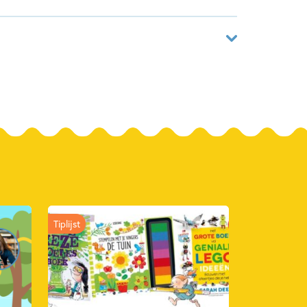
36060062
ack
 Publishers
2024
Tiplijst
en
Hobby & knutselen
Non-fictie