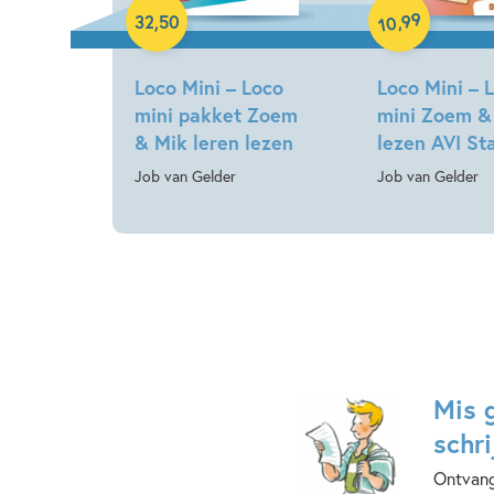
99
,
32
,
50
10
Loco Mini – Loco
Loco Mini – 
mini pakket Zoem
mini Zoem &
& Mik leren lezen
lezen AVI St
Job van Gelder
Job van Gelder
Mis 
schri
Ontvang