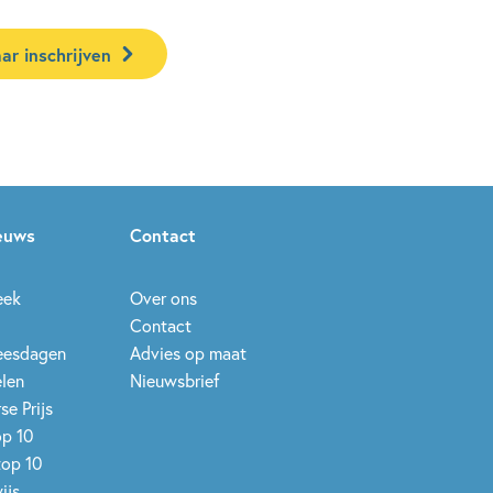
ar inschrijven
ieuws
Contact
eek
Over ons
Contact
leesdagen
Advies op maat
elen
Nieuwsbrief
se Prijs
op 10
top 10
ijs