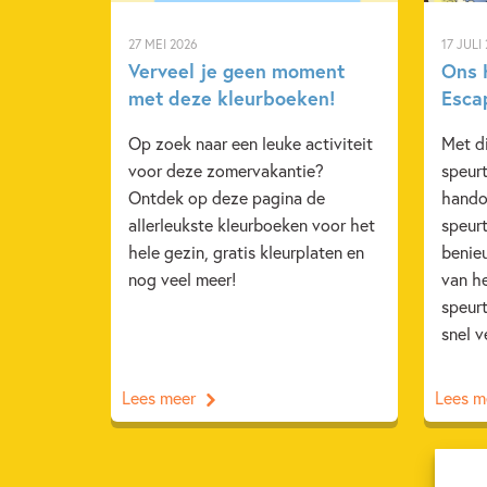
27 MEI 2026
17 JULI
Verveel je geen moment
Ons 
met deze kleurboeken!
Esca
Op zoek naar een leuke activiteit
Met di
voor deze zomervakantie?
speur
Ontdek op deze pagina de
hando
allerleukste kleurboeken voor het
speurt
hele gezin, gratis kleurplaten en
benie
nog veel meer!
van he
speur
snel v
Lees meer
Lees m