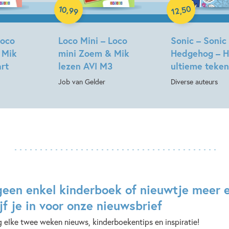
10
50
,
,
99
12
Loco
Loco Mini – Loco
Sonic – Sonic
 Mik
mini Zoem & Mik
Hedgehog – H
art
lezen AVI M3
ultieme teke
Job van Gelder
Diverse auteurs
geen enkel kinderboek of nieuwtje meer 
jf je in voor onze nieuwsbrief
 elke twee weken nieuws, kinderboekentips en inspiratie!