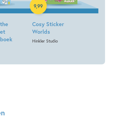
9
,
99
 the
Cosy Sticker
et
Worlds
nboek
Hinkler Studio
en