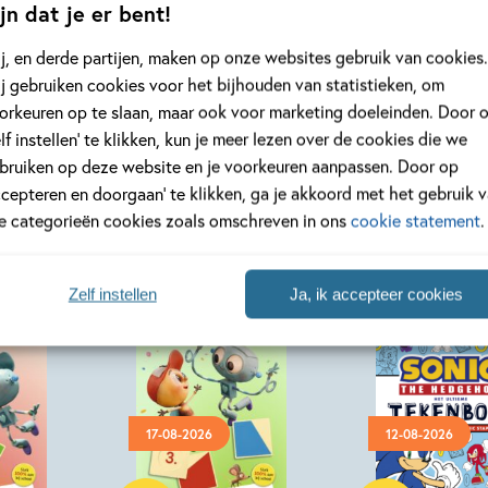
Bekijk alle artikelen
jn dat je er bent!
j, en derde partijen, maken op onze websites gebruik van cookies.
j gebruiken cookies voor het bijhouden van statistieken, om
orkeuren op te slaan, maar ook voor marketing doeleinden. Door 
elf instellen’ te klikken, kun je meer lezen over de cookies die we
bruiken op deze website en je voorkeuren aanpassen. Door op
ccepteren en doorgaan’ te klikken, ga je akkoord met het gebruik 
le categorieën cookies zoals omschreven in ons
cookie statement
.
Zelf instellen
Ja, ik accepteer cookies
17-08-2026
12-08-2026
Paperback
Paperback