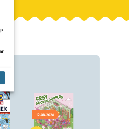
op
van
12-08-2026
Paperback