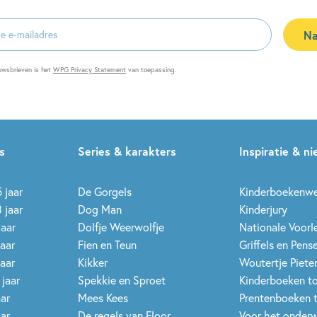
Na
es
uwsbrieven is het
WPG Privacy Statement
van toepassing.
s
Series & karakters
Inspiratie & n
 jaar
De Gorgels
Kinderboekenw
 jaar
Dog Man
Kinderjury
jaar
Dolfje Weerwolfje
Nationale Voor
jaar
Fien en Teun
Griffels en Pens
jaar
Kikker
Woutertje Pieter
 jaar
Spekkie en Sproet
Kinderboeken t
aar
Mees Kees
Prentenboeken 
aar
De regels van Floor
Voor het onderw