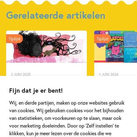
Gerelateerde artikelen
Tiplijst
Tiplijst
2 JUNI 2025
1 JUNI 2024
LHBTQ+ kinderboeken
Boekentips voo
Maand
Fijn dat je er bent!
Wij, en derde partijen, maken op onze websites gebruik
van cookies. Wij gebruiken cookies voor het bijhouden
Lees meer
Lees meer
van statistieken, om voorkeuren op te slaan, maar ook
voor marketing doeleinden. Door op ‘Zelf instellen’ te
klikken, kun je meer lezen over de cookies die we