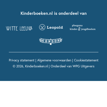
Over ons
Kinderboeken klassiekers
Boekentips 7 - 9 jaar
Fien en Teun
Nationale Voorleesdagen
Contact
Kinderboeken.nl is onderdeel van
Kinderboeken diversiteit
Boekentips 9 - 12 jaar
Kikker
Griffels en Penselen
Advies op maat
Grappige kinderboeken
Boekentips 12+ jaar
Spekkie en Sproet
Woutertje Pieterse Prijs
Nieuwsbrief
Spannende kinderboeken
Boekentips 15+ jaar
Mees Kees
Kinderboeken top 10
Alle boeken per onderwerp
Voor volwassenen
De regels van Floor
Prentenboeken top 10
Privacy statement
|
Algemene voorwaarden
|
Cookiestatement
Maxi & Helium
© 2026, Kinderboeken.nl | Onderdeel van
WPG Uitgevers
Voor het onderwijs
Alle kinderboekenpersonages