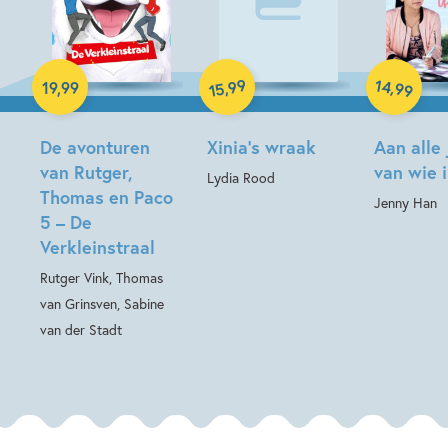
Paperback
Paperback
99
14
,
,
19
,
99
99
15
Hardcover
De avonturen
Xinia’s wraak
Aan alle
van Rutger,
van wie i
Lydia Rood
Thomas en Paco
Jenny Han
5 – De
Verkleinstraal
Rutger Vink, Thomas
van Grinsven, Sabine
van der Stadt