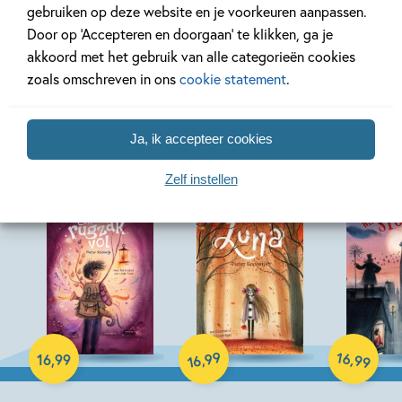
Bekijk alle artikelen
gebruiken op deze website en je voorkeuren aanpassen.
Door op ‘Accepteren en doorgaan’ te klikken, ga je
akkoord met het gebruik van alle categorieën cookies
zoals omschreven in ons
cookie statement
.
Meer van deze auteur
Ja, ik accepteer cookies
Zelf instellen
Hardcover
Hardcover
Hardcover
99
16
,
,
16
,
99
99
16