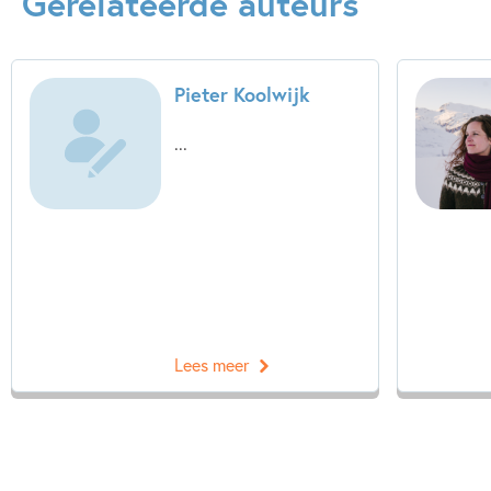
Gerelateerde auteurs
Linde Faas
Pieter Koolwijk
...
Lees meer