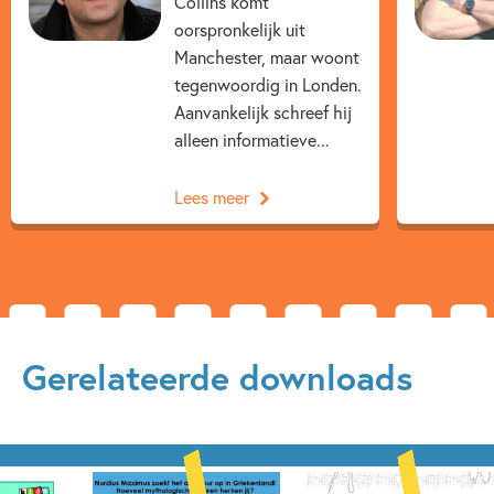
Collins komt
oorspronkelijk uit
Fantasie
Geschiedenis
Humor
Manchester, maar woont
Jongensboeken
Oudheid
tegenwoordig in Londen.
Aanvankelijk schreef hij
Sprookjes, mythen & legendes
Tim Collins
alleen informatieve...
Andrew Pinder
Lees meer
Gerelateerde downloads