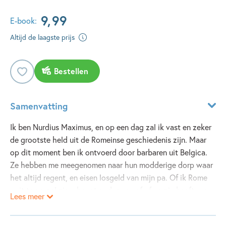
9
,
99
E-book:
Altijd de laagste prijs
Bestellen
Samenvatting
Ik ben Nurdius Maximus, en op een dag zal ik vast en zeker
de grootste held uit de Romeinse geschiedenis zijn. Maar
op dit moment ben ik ontvoerd door barbaren uit Belgica.
Ze hebben me meegenomen naar hun modderige dorp waar
het altijd regent, en eisen losgeld van mijn pa. Of ik Rome
ooit terug zal zien, hangt er dus van af of pa zin heeft om
Lees meer
zijn portemonnee te trekken… En geld uitgeven is zo
ongeveer zijn minst favoriete bezigheid. Misschien moet ik