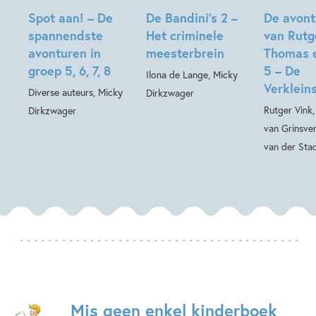
Spot aan! – De
De Bandini’s 2 –
De avont
spannendste
Het criminele
van Rutg
avonturen in
meesterbrein
Thomas 
groep 5, 6, 7, 8
5 – De
Ilona de Lange, Micky
Verkleins
Diverse auteurs, Micky
Dirkzwager
Rutger Vink
Dirkzwager
van Grinsve
van der Sta
Mis geen enkel kinderboek