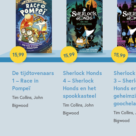
Hardcover
99
15
,
,
15
,
99
99
15
Hardcover
Hardcover
De tijdtovenaars
Sherlock Honds
Sherlock
1 – Race in
4 – Sherlock
3 – Sher
Pompeï
Honds en het
Honds e
spookkasteel
geheimzi
Tim Collins, John
goochela
Tim Collins, John
Bigwood
Tim Collins,
Bigwood
Bigwood