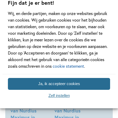
Fijn dat je er bent!
Andere boeken uit de serie 'Nurdius
Wij, en derde partijen, maken op onze websites gebruik
Maximus'
van cookies. Wij gebruiken cookies voor het bijhouden
van statistieken, om voorkeuren op te slaan, maar ook
voor marketing doeleinden. Door op ‘Zelf instellen’ te
klikken, kun je meer lezen over de cookies die we
gebruiken op deze website en je voorkeuren aanpassen.
Deel 7
Deel 5
Door op ‘Accepteren en doorgaan’ te klikken, ga je
akkoord met het gebruik van alle categorieën cookies
zoals omschreven in ons
cookie statement
.
99
15
,
99
,
9
Ja, ik accepteer cookies
Hardcover
E-book
Zelf instellen
Nurdius Maximus
Nurdius Maximus
7 – Het dagboek
5 – Het dagboek
van Nurdius
van Nurdius
Maximus in
Maximus in