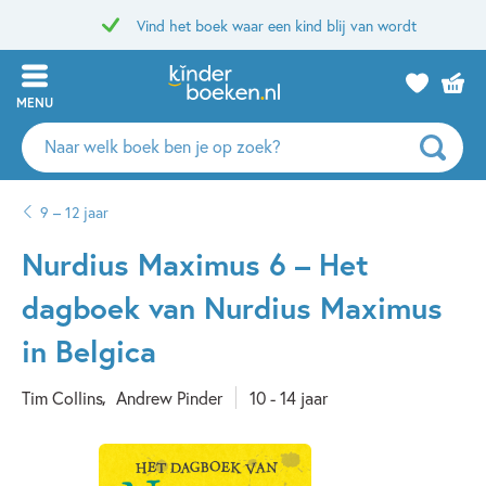
Vind het boek waar een kind blij van wordt
MENU
Zoeken
naar
boeken,
9 – 12 jaar
auteurs
en
Nurdius Maximus 6 – Het
uitgevers
dagboek van Nurdius Maximus
in Belgica
Tim Collins
Andrew Pinder
10 - 14 jaar