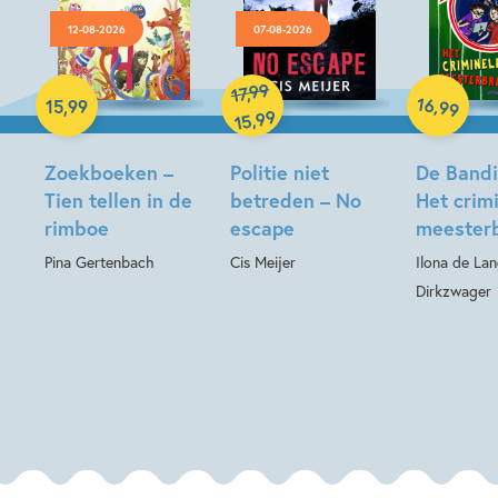
12-08-2026
07-08-2026
Hardcover
Hardcover
99
,
17
Hardcover
16
,
15
,
99
99
99
,
15
Zoekboeken –
Politie niet
De Bandin
Tien tellen in de
betreden – No
Het crim
rimboe
escape
meesterb
Pina Gertenbach
Cis Meijer
Ilona de La
Dirkzwager