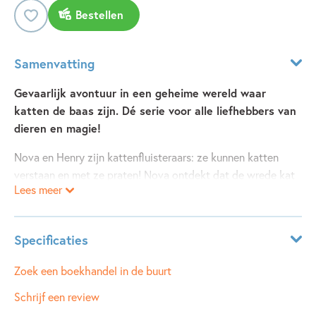
Bestellen
Samenvatting
Gevaarlijk avontuur in een geheime wereld waar
katten de baas zijn. Dé serie voor alle liefhebbers van
dieren en magie!
Nova en Henry zijn kattenfluisteraars: ze kunnen katten
verstaan en met ze praten! Nova ontdekt dat de wrede kat
Lees meer
Fergus alle andere katten het leven zuur maakt. Alleen de
geheimzinnige halsband van Morar kan Fergus in toom
houden – maar zonder magische bedels werkt de halsband
Specificaties
niet. In het diepste geheim gaan Nova en Henry op zoek
naar de verdwenen bedels. Maar Fergus heeft overal
Leeftijdsindicatie:
9 - 12 jaar
Zoek een boekhandel in de buurt
spionnen en handlangers, die er alles voor over hebben om
ISBN:
9789025889364
Schrijf een review
de magische voorwerpen in handen te krijgen…
NUR:
283