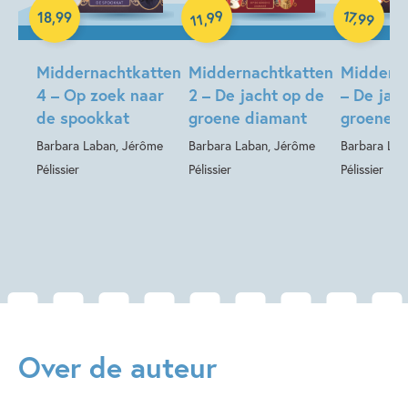
99
17
Hardcover
Luisterboek
Hardcover
,
18
,
99
99
,
11
Middernachtkatten
Middernachtkatten
Middern
4 – Op zoek naar
2 – De jacht op de
– De jac
de spookkat
groene diamant
groene 
Barbara Laban, Jérôme
Barbara Laban, Jérôme
Barbara Lab
Pélissier
Pélissier
Pélissier
Over de auteur