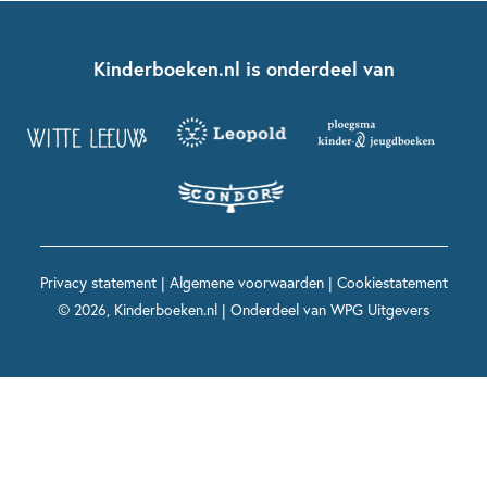
Over ons
Kinderboeken klassiekers
Boekentips 7 - 9 jaar
Fien en Teun
Nationale Voorleesdagen
Contact
Kinderboeken.nl is onderdeel van
Kinderboeken diversiteit
Boekentips 9 - 12 jaar
Kikker
Griffels en Penselen
Advies op maat
Grappige kinderboeken
Boekentips 12+ jaar
Spekkie en Sproet
Woutertje Pieterse Prijs
Nieuwsbrief
Spannende kinderboeken
Boekentips 15+ jaar
Mees Kees
Kinderboeken top 10
Alle boeken per onderwerp
Voor volwassenen
De regels van Floor
Prentenboeken top 10
Privacy statement
|
Algemene voorwaarden
|
Cookiestatement
Maxi & Helium
© 2026, Kinderboeken.nl | Onderdeel van
WPG Uitgevers
Voor het onderwijs
Alle kinderboekenpersonages