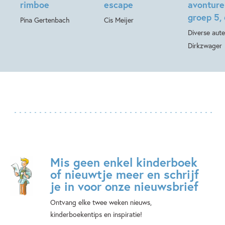
rimboe
escape
avonture
groep 5, 6
Pina Gertenbach
Cis Meijer
Diverse aute
Dirkzwager
Mis geen enkel kinderboek
of nieuwtje meer en schrijf
je in voor onze nieuwsbrief
Ontvang elke twee weken nieuws,
kinderboekentips en inspiratie!