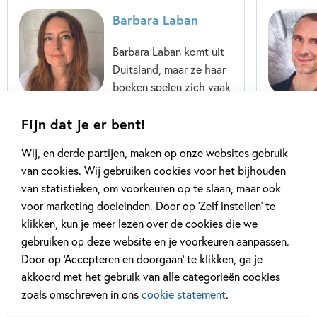
Barbara Laban
Barbara Laban komt uit
Duitsland, maar ze haar
boeken spelen zich vaak
af op andere plekken. De
schrijfster heeft Chinese
Fijn dat je er bent!
en Japanse Taal en
Wij, en derde partijen, maken op onze websites gebruik
Cultuur...
van cookies. Wij gebruiken cookies voor het bijhouden
van statistieken, om voorkeuren op te slaan, maar ook
Lees meer
voor marketing doeleinden. Door op ‘Zelf instellen’ te
klikken, kun je meer lezen over de cookies die we
gebruiken op deze website en je voorkeuren aanpassen.
Door op ‘Accepteren en doorgaan’ te klikken, ga je
akkoord met het gebruik van alle categorieën cookies
zoals omschreven in ons
cookie statement
.
Gerelateerde artikelen