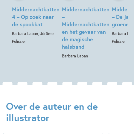
Jérôme Pélissier
Middernachtkatten
Middernachtkatten
Middern
4 – Op zoek naar
–
– De jac
de spookkat
Middernachtkatten
groene 
en het gevaar van
Barbara Laban, Jérôme
Barbara Lab
de magische
Pélissier
Pélissier
halsband
Barbara Laban
Over de auteur en de
illustrator