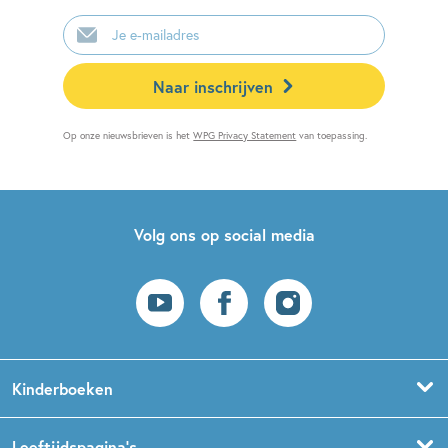
E-
mailadres
Naar inschrijven
Op onze nieuwsbrieven is het
WPG Privacy Statement
van toepassing.
Volg ons op social media
Kinderboeken
Voorleesboeken
Leeftijdspagina’s