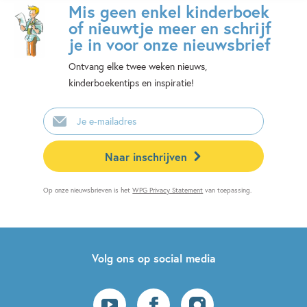
Mis geen enkel kinderboek
of nieuwtje meer en schrijf
je in voor onze nieuwsbrief
Ontvang elke twee weken nieuws,
kinderboekentips en inspiratie!
E-
mailadres
Naar inschrijven
Op onze nieuwsbrieven is het
WPG Privacy Statement
van toepassing.
Volg ons op social media