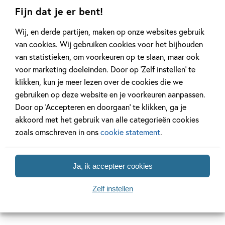
Fijn dat je er bent!
04-11-2026
04-11-2026
04-11-2026
Hardcover
Hardcover
Wij, en derde partijen, maken op onze websites gebruik
Hardcover
van cookies. Wij gebruiken cookies voor het bijhouden
50
23
,
,
14
,
99
99
22
van statistieken, om voorkeuren op te slaan, maar ook
voor marketing doeleinden. Door op ‘Zelf instellen’ te
De wereld
Kipjes – Kom
De blau
klikken, kun je meer lezen over de cookies die we
volgens haaien
maar, kipjes!
maanste
gebruiken op deze website en je voorkeuren aanpassen.
PAKKET (boek +
Christian
Tonke
Door op ‘Accepteren en doorgaan’ te klikken, ga je
knuffeltje)
Talbot,
Dragt
akkoord met het gebruik van alle categorieën cookies
Sophie
Hilde
zoals omschreven in ons
cookie statement
.
Hodge
Peters
Ja, ik accepteer cookies
Zelf instellen