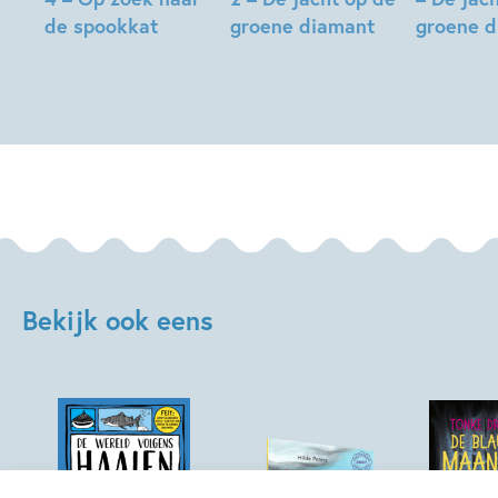
de spookkat
groene diamant
groene 
Barbara
Barbara
Barbara
Laban,
Laban,
Laban,
Jérôme
Jérôme
Jérôme
Pélissier
Pélissier
Pélissier
Bekijk ook eens