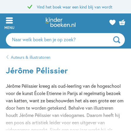
Vind het boek waar een kind blij van wordt
MENU
Zoeken
naar
boeken,
Auteurs & illustratoren
auteurs
en
Jérôme Pélissier
uitgevers
Jérôme Pélissier kreeg als oud-leerling van de hogeschool
voor de kunst École Etienne in Parijs al regelmatig bezoek
van katten, want ze beschouwden het als een grote eer om
door hem te worden getekend. Behalve van illustreren
houdt Jérôme Pélissier van videogames. Daarom heeft hij
een poos als artistiek leider voor een uitgever van
videogames gewerkt. Sinds een paar jaar werkt hij als