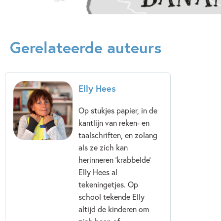
Kenmerken van dit boek
Gerelateerde auteurs
12+ jaar
7 – 9 jaar
9 – 12 jaar
Actie & avontuur
Broers & zussen
Dagelijks leven
Familie & gezin
Humor
Elly Hees
Reizen & (verre) landen
Elly Hees
Op stukjes papier, in de
Jozua Douglas
kantlijn van reken- en
taalschriften, en zolang
als ze zich kan
herinneren 'krabbelde'
Elly Hees al
tekeningetjes. Op
school tekende Elly
altijd de kinderen om