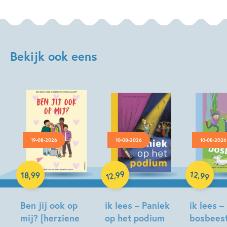
Bekijk ook eens
19-08-2026
10-08-2026
10-08-2026
Hardcover
99
12
,
,
18
,
99
99
12
Hardcover
Hardcover
Ben jij ook op
ik lees – Paniek
ik lees –
mij? [herziene
op het podium
bosbees