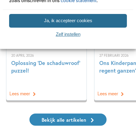
zoals omschreven in ons
cookie statement
.
Achtergrond
Kinderpanel
Ja, ik accepteer cookies
Zelf instellen
20 APRIL 2026
27 FEBRUARI 2026
Oplossing ‘De schaduwroof’
Ons Kinderpane
puzzel!
regent ganzen’
Lees meer
Lees meer
Bekijk alle artikelen