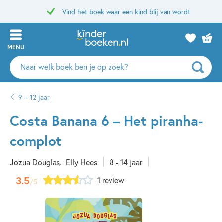
Vind het boek waar een kind blij van wordt
MENU
Zoeken
naar
boeken,
9 – 12 jaar
auteurs
en
Costa Banana 6 – Het piranha-
uitgevers
complot
Jozua Douglas
Elly Hees
8 - 14 jaar
3.5
1 review
/5