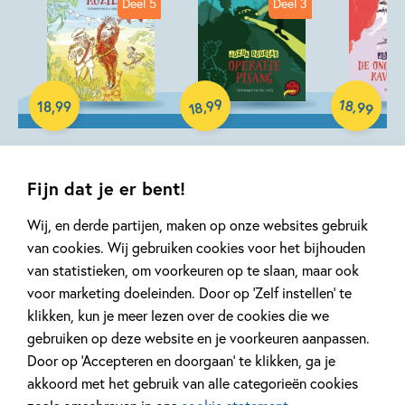
Deel 5
Deel 3
Hardcover
Hardcover
Hardcover
99
18
,
,
18
,
99
99
18
Costa Banana 5
Costa Banana 3 –
Costa Ba
– De
Operatie Pisang
De ongel
Fijn dat je er bent!
eilandenruzie
Ravi Ravi
Jozua Douglas
Wij, en derde partijen, maken op onze websites gebruik
Jozua Douglas, Elly
Jozua Dougla
van cookies. Wij gebruiken cookies voor het bijhouden
Hees
Hees
van statistieken, om voorkeuren op te slaan, maar ook
voor marketing doeleinden. Door op ‘Zelf instellen’ te
klikken, kun je meer lezen over de cookies die we
gebruiken op deze website en je voorkeuren aanpassen.
Door op ‘Accepteren en doorgaan’ te klikken, ga je
akkoord met het gebruik van alle categorieën cookies
Gerelateerde artikelen