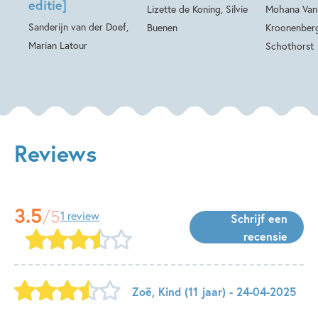
editie]
Lizette de Koning, Silvie
Mohana Van
Sanderijn van der Doef,
Buenen
Kroonenberg
Marian Latour
Schothorst
Reviews
3.5
/5
1 review
Schrijf een
recensie
Zoë
,
Kind
(11 jaar)
- 24-04-2025