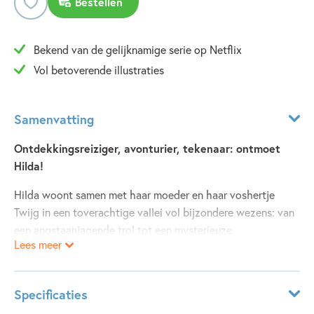
Bestellen
Bekend van de gelijknamige serie op Netflix
Vol betoverende illustraties
Samenvatting
Ontdekkingsreiziger, avonturier, tekenaar: ontmoet
Hilda!
Hilda woont samen met haar moeder en haar voshertje
Twijg in een toverachtige vallei vol bijzondere wezens: van
een angstaanjagende trol tot een mysterieuze
Lees meer
Middernachtreus.
Als hun huis wordt aangevallen door een stel bijdehante
elfjes, wil haar moeder naar de stad verhuizen. Maar als het
Specificaties
aan Hilda ligt, komt daar niks van in! Zal het haar lukken om