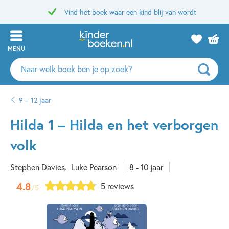
Vind het boek waar een kind blij van wordt
MENU
Zoeken
naar
boeken,
9 – 12 jaar
auteurs
en
Hilda 1 – Hilda en het verborgen
uitgevers
volk
Stephen Davies
Luke Pearson
8 - 10 jaar
4.8
5 reviews
/5