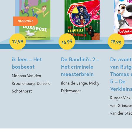
10-08-2026
Hardcover
Hardcover
99
19
,
,
12
,
99
99
16
Hardcover
ik lees – Het
De Bandini’s 2 –
De avont
bosbeest
Het criminele
van Rutg
meesterbrein
Thomas 
Mohana Van den
5 – De
Ilona de Lange, Micky
Kroonenberg, Daniëlle
Verkleins
Dirkzwager
Schothorst
Rutger Vink
van Grinsve
van der Sta