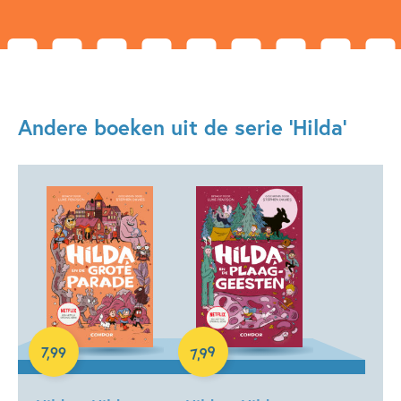
Andere boeken uit de serie 'Hilda'
E-book
E-book
99
7
,
99
,
7