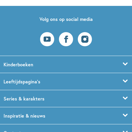
Volg ons op social media
Kinderboeken
Voorleesboeken
Leeftijdspagina’s
Prentenboeken
Boekentips 0 - 1,5 jaar
Series & karakters
Peuterboeken
Boekentips 1,5 - 3 jaar
De Gorgels
Inspiratie & nieuws
Babyboeken
Boekentips 3 - 5 jaar
Dog Man
Kinderboekenweek