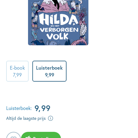
E-book
Luisterboek
7
,
99
9
,
99
9
,
99
Luisterboek:
Altijd de laagste prijs