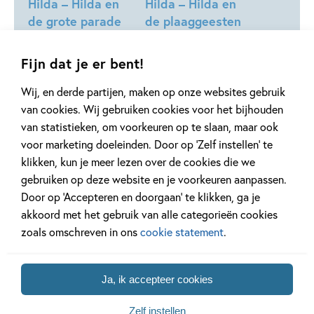
Hilda – Hilda en
Hilda – Hilda en
de grote parade
de plaaggeesten
Stephen Davies, Luke
Stephen Davies, Luke
Fijn dat je er bent!
Pearson
Pearson
Wij, en derde partijen, maken op onze websites gebruik
van cookies. Wij gebruiken cookies voor het bijhouden
van statistieken, om voorkeuren op te slaan, maar ook
voor marketing doeleinden. Door op ‘Zelf instellen’ te
Gerelateerde artikelen
klikken, kun je meer lezen over de cookies die we
gebruiken op deze website en je voorkeuren aanpassen.
Door op ‘Accepteren en doorgaan’ te klikken, ga je
akkoord met het gebruik van alle categorieën cookies
Achtergrond
Kinderpanel
zoals omschreven in ons
cookie statement
.
Ja, ik accepteer cookies
20 APRIL 2026
27 FEBRUARI 2026
Zelf instellen