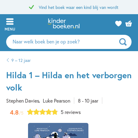
Vind het boek waar een kind blij van wordt
MENU
Zoeken
naar
boeken,
9 – 12 jaar
auteurs
en
Hilda 1 – Hilda en het verborgen
uitgevers
volk
Stephen Davies
Luke Pearson
8 - 10 jaar
4.8
5 reviews
/5