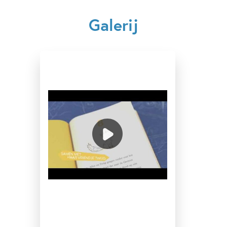
Kenmerken van e-book
Galerij
7 – 9 jaar
9 – 12 jaar
Actie & avontuur
Fantasie
Sprookjes, mythen & legendes
Stephen Davies
Luke Pearson