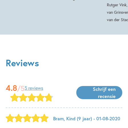
Rutger Vink
van Grinsve
van der Sta
Reviews
4.8
/5
5 reviews
Schrijf een
recensie
Bram
,
Kind
(9 jaar)
- 01-08-2020