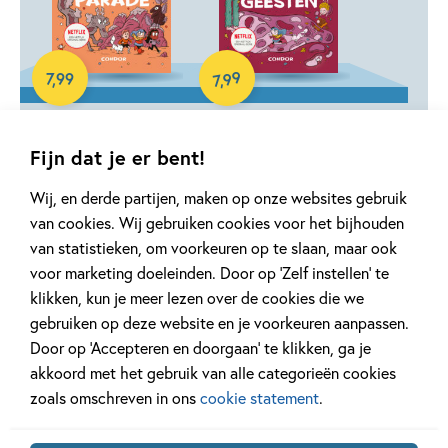
E-book
E-book
99
7
,
99
,
7
Hilda – Hilda en
Hilda – Hilda en
Fijn dat je er bent!
de grote parade
de plaaggeesten
Stephen Davies, Luke
Stephen Davies, Luke
Wij, en derde partijen, maken op onze websites gebruik
Pearson
Pearson
van cookies. Wij gebruiken cookies voor het bijhouden
van statistieken, om voorkeuren op te slaan, maar ook
voor marketing doeleinden. Door op ‘Zelf instellen’ te
klikken, kun je meer lezen over de cookies die we
gebruiken op deze website en je voorkeuren aanpassen.
Door op ‘Accepteren en doorgaan’ te klikken, ga je
Gerelateerde artikelen
akkoord met het gebruik van alle categorieën cookies
zoals omschreven in ons
cookie statement
.