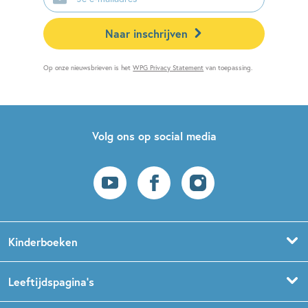
mailadres
Naar inschrijven
Op onze nieuwsbrieven is het
WPG Privacy Statement
van toepassing.
Volg ons op social media
Kinderboeken
Voorleesboeken
Leeftijdspagina’s
Prentenboeken
Boekentips 0 - 1,5 jaar