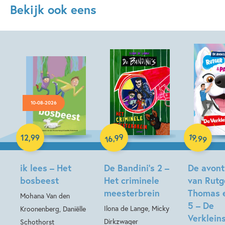
Bekijk ook eens
10-08-2026
Hardcover
Hardcover
99
19
,
,
12
,
99
99
16
Hardcover
ik lees – Het
De Bandini’s 2 –
De avont
bosbeest
Het criminele
van Rutg
meesterbrein
Thomas 
Mohana Van den
5 – De
Ilona de Lange, Micky
Kroonenberg, Daniëlle
Verkleins
Dirkzwager
Schothorst