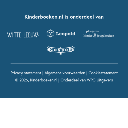
Over ons
Kinderboeken klassiekers
Boekentips 7 - 9 jaar
Fien en Teun
Nationale Voorleesdagen
Contact
Kinderboeken.nl is onderdeel van
Kinderboeken diversiteit
Boekentips 9 - 12 jaar
Kikker
Griffels en Penselen
Advies op maat
Grappige kinderboeken
Boekentips 12+ jaar
Spekkie en Sproet
Woutertje Pieterse Prijs
Nieuwsbrief
Spannende kinderboeken
Boekentips 15+ jaar
Mees Kees
Kinderboeken top 10
Alle boeken per onderwerp
Voor volwassenen
De regels van Floor
Prentenboeken top 10
Privacy statement
|
Algemene voorwaarden
|
Cookiestatement
Maxi & Helium
© 2026, Kinderboeken.nl | Onderdeel van
WPG Uitgevers
Voor het onderwijs
Alle kinderboekenpersonages