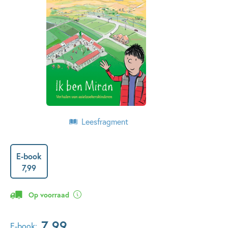
Leesfragment
E-book
7
,
99
Op voorraad
7
,
99
E-book: