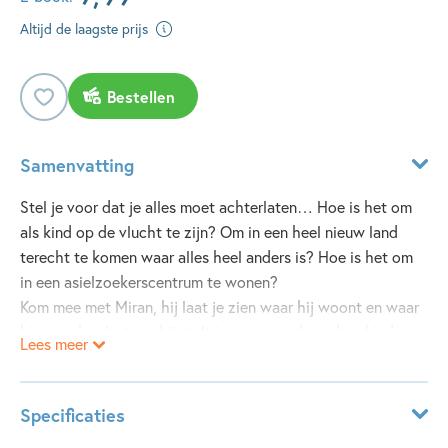
Altijd de laagste prijs
Bestellen
Samenvatting
Stel je voor dat je alles moet achterlaten… Hoe is het om
als kind op de vlucht te zijn? Om in een heel nieuw land
terecht te komen waar alles heel anders is? Hoe is het om
in een asielzoekerscentrum te wonen?
Kom mee met Miran, hij laat je zien waar hij woont en waar
hij op school zit, en hij stelt je voor aan de andere kinderen
Lees meer
in het azc. Zij komen uit allerlei verschillende landen en
vertellen je elk hun eigen verhaal. Ook vind je in dit boek
veel praktische informatie over vluchtelingen en over hoe
Specificaties
dat allemaal gaat, asiel aanvragen.