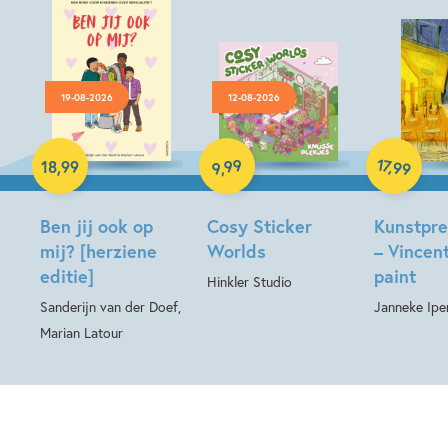
19-08-2026
12-08-2026
Paperback
Hardcover
17
99
,
18
,
99
99
,
9
Hardcover
Ben jij ook op
Cosy Sticker
Kunstpr
mij? [herziene
Worlds
– Vincent
editie]
paint
Hinkler Studio
Sanderijn van der Doef,
Janneke Ipe
Marian Latour