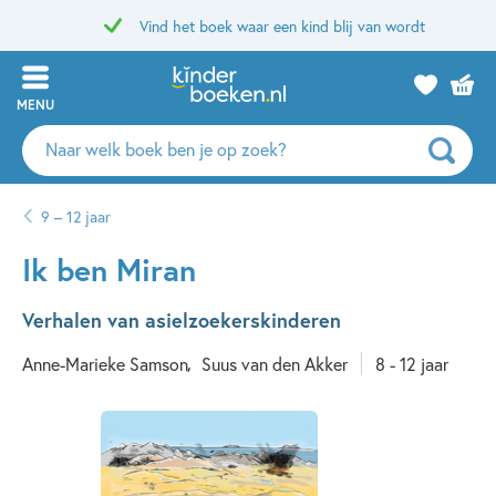
Vind het boek waar een kind blij van wordt
MENU
Zoeken
naar
boeken,
9 – 12 jaar
auteurs
en
Ik ben Miran
uitgevers
Verhalen van asielzoekerskinderen
Anne-Marieke Samson
Suus van den Akker
8 - 12 jaar