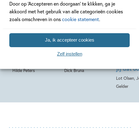
Door op ‘Accepteren en doorgaan’ te klikken, ga je
akkoord met het gebruik van alle categorieën cookies
19-08-2026
18-08-2026
17-08-2026
zoals omschreven in ons
cookie statement
.
Hardcover
Hardcover
50
12
,
16
,
99
,
99
18
Hardcover
Ja, ik accepteer cookies
Kipjes – Kipjes in
nijntjes
Zoem & 
Zelf instellen
de klas
geluidenboek
Zoem & 
jij dat o
Hilde Peters
Dick Bruna
Lot Olsen, 
Gelder