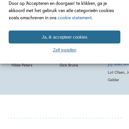
Door op ‘Accepteren en doorgaan’ te klikken, ga je
akkoord met het gebruik van alle categorieën cookies
19-08-2026
18-08-2026
17-08-2026
zoals omschreven in ons
cookie statement
.
Hardcover
Hardcover
50
12
,
16
,
99
,
99
18
Hardcover
Ja, ik accepteer cookies
Kipjes – Kipjes in
nijntjes
Zoem & 
Zelf instellen
de klas
geluidenboek
Zoem & 
jij dat o
Hilde Peters
Dick Bruna
Lot Olsen, 
Gelder