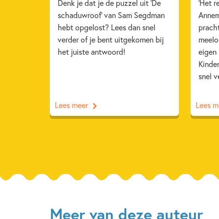
Denk je dat je de puzzel uit 'De
'Het r
schaduwroof' van Sam Segdman
Annem
hebt opgelost? Lees dan snel
pracht
verder of je bent uitgekomen bij
meelop
het juiste antwoord!
eigen
Kinde
snel v
Lees meer
Lees m
Meer van deze auteur