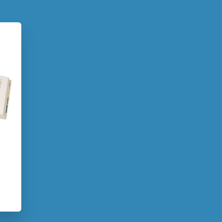
ma
2025
Dagelijks leven
Familie & gezin
vier-Laurent Petit