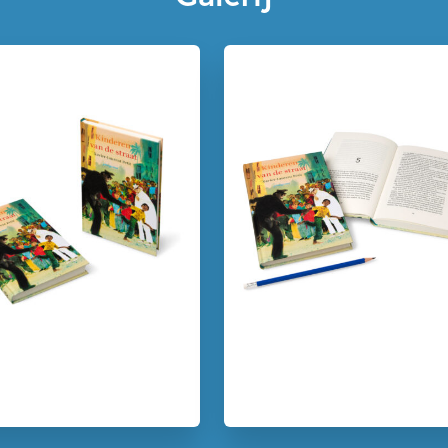
Uitgever:
Ploegs
Verschijningsdatum:
15-05-
Kenmerken van dit boek
12+ jaar
9 – 12 jaar
Reizen & (verre) landen
Xa