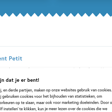
ent Petit
 werd in 1956 geboren in Parijs. Na zijn studie filosofie werd hij ler
aagde zich op een gegeven moment ook maar aan schrijven. Hij sch
jn dat je er bent!
ral voor...
j, en derde partijen, maken op onze websites gebruik van cookies.
j gebruiken cookies voor het bijhouden van statistieken, om
orkeuren op te slaan, maar ook voor marketing doeleinden. Door 
elf instellen’ te klikken, kun je meer lezen over de cookies die we