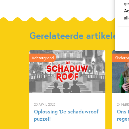
ge
‘A
al
Gerelateerde artikelen
Achtergrond
Kinderp
20 APRIL 2026
27 FEB
Oplossing ‘De schaduwroof’
Ons K
puzzel!
rege