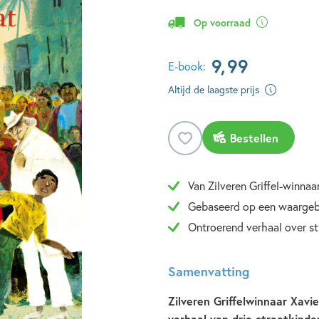
Op voorraad
9
,
99
E-book:
Altijd de laagste prijs
Bestellen
Van Zilveren Griffel-winnaa
Gebaseerd op een waargeb
Ontroerend verhaal over st
Samenvatting
Zilveren Griffelwinnaar Xavi
verhaal van drie straatkinde