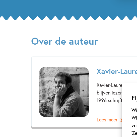
Over de auteur
Xavier-Laur
Xavier-Laurent Petit
blijven lezen en w
Fi
1996 schrijft hij voo
Wi
Wi
Lees meer
vo
‘Z