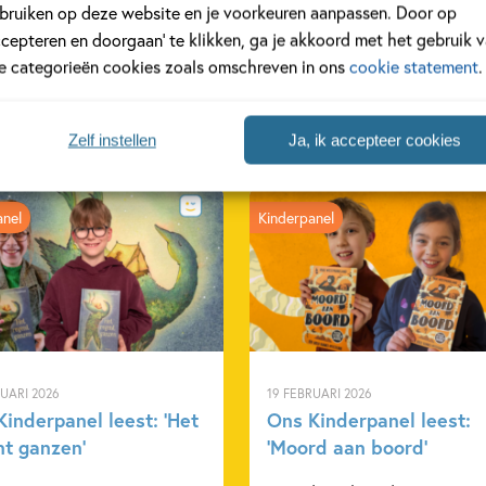
bruiken op deze website en je voorkeuren aanpassen. Door op
ccepteren en doorgaan’ te klikken, ga je akkoord met het gebruik 
le categorieën cookies zoals omschreven in ons
cookie statement
.
Zelf instellen
Ja, ik accepteer cookies
anel
Kinderpanel
RUARI 2026
19 FEBRUARI 2026
inderpanel leest: ‘Het
Ons Kinderpanel leest:
nt ganzen’
‘Moord aan boord’