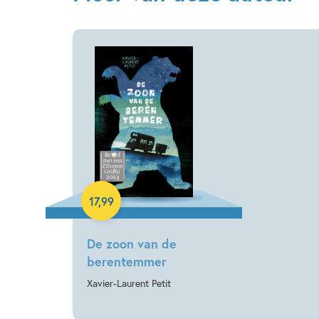
Hardcover
17
,
99
De zoon van de
berentemmer
Xavier-Laurent Petit