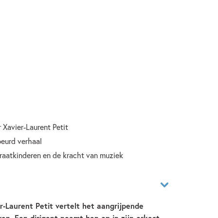
r Xavier-Laurent Petit
eurd verhaal
raatkinderen en de kracht van muziek
er-Laurent Petit vertelt het aangrijpende
ren. Een dirigent neemt hen op in zijn orkest.