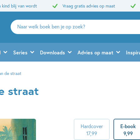
 kind blij van wordt
Vraag gratis advies op maat
Zoeken
naar
boeken,
auteurs
d
Series
Downloads
Advies op maat
Inspir
en
uitgevers
an de straat
e straat
Hardcover
E-book
17
,
99
9
,
99