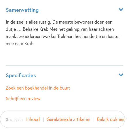
Samenvatting
In de zee is alles rustig. De meeste bewoners doen een
dutje … Behalve Krab.Met het geknip van haar scharen
maakt ze iedereen wakker.Trek aan het hendeltje en luister
mee naar Krab.
Lees meer
Specificaties
ISBN:
9789002286896
Zoek een boekhandel in de buurt
NUR:
271
Schrijf een review
Type:
Hardcover
Auteur(s):
Amy Blay
Inhoud
Gerelateerde artikelen
Bekijk ook eens
Snel naar:
Prijs:
14
,
99