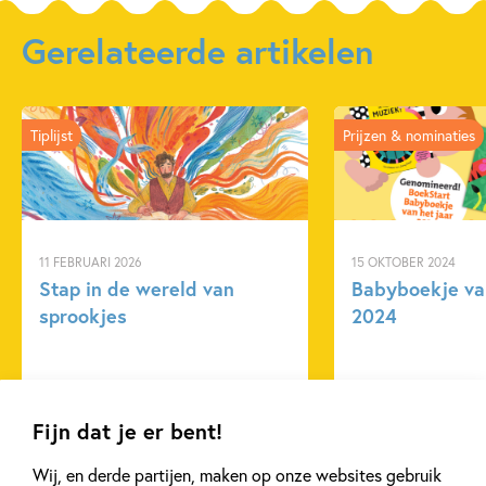
Aantal pagina's:
10
Uitgever:
Oogappel
Gerelateerde artikelen
Verschijningsdatum:
17-02-2026
Kenmerken van dit boek
Tiplijst
Prijzen & nominaties
Babyboeken
Fantasie
Peuterboeken
Sprookjes, mythen & legendes
Amy Blay
11 FEBRUARI 2026
15 OKTOBER 2024
Stap in de wereld van
Babyboekje va
sprookjes
2024
Lees meer
Lees meer
Fijn dat je er bent!
Wij, en derde partijen, maken op onze websites gebruik