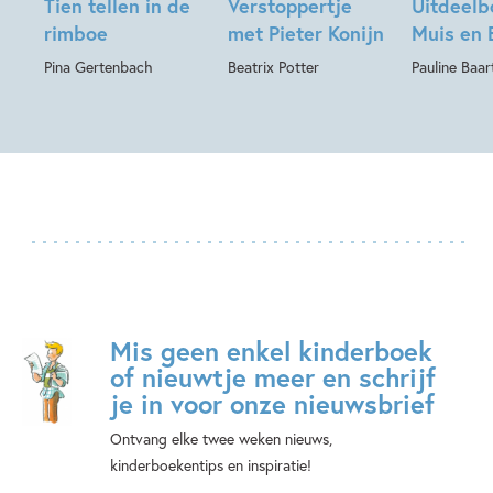
Tien tellen in de
Verstoppertje
Uitdeelb
rimboe
met Pieter Konijn
Muis en 
Pina Gertenbach
Beatrix Potter
Pauline Baa
Mis geen enkel kinderboek
of nieuwtje meer en schrijf
je in voor onze nieuwsbrief
Ontvang elke twee weken nieuws,
kinderboekentips en inspiratie!