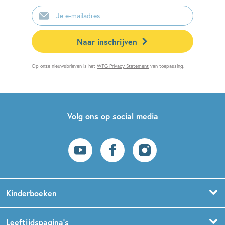
E-
mailadres
Naar inschrijven
Op onze nieuwsbrieven is het
WPG Privacy Statement
van toepassing.
Volg ons op social media
Kinderboeken
Voorleesboeken
Leeftijdspagina’s