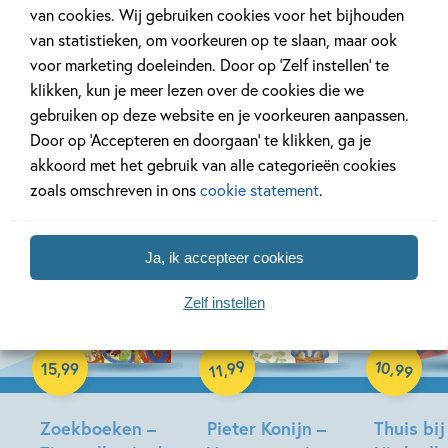
Bekijk alle artikelen
van cookies. Wij gebruiken cookies voor het bijhouden
van statistieken, om voorkeuren op te slaan, maar ook
voor marketing doeleinden. Door op ‘Zelf instellen’ te
klikken, kun je meer lezen over de cookies die we
gebruiken op deze website en je voorkeuren aanpassen.
Bekijk ook eens
Door op ‘Accepteren en doorgaan’ te klikken, ga je
akkoord met het gebruik van alle categorieën cookies
zoals omschreven in ons
cookie statement
.
Ja, ik accepteer cookies
12-08-2026
12-08-2026
Zelf instellen
Hardcover
Hardcover
Hardcover
10
99
,
15
,
99
,
99
11
Zoekboeken –
Pieter Konijn –
Thuis bij