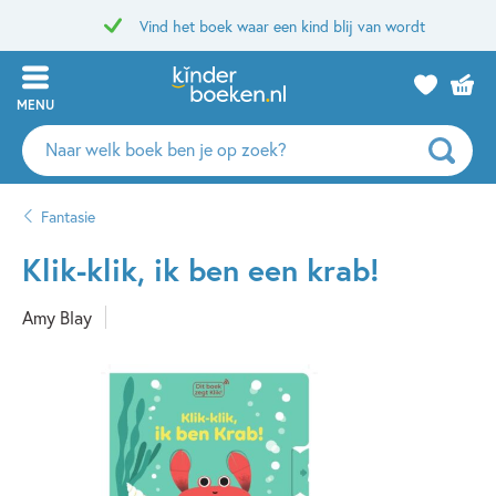
Vind het boek waar een kind blij van wordt
MENU
Zoeken
naar
boeken,
Fantasie
auteurs
en
Klik-klik, ik ben een krab!
uitgevers
Amy Blay