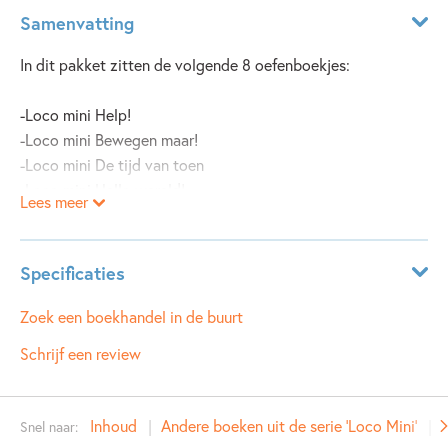
Samenvatting
In dit pakket zitten de volgende 8 oefenboekjes:
-Loco mini Help!
-Loco mini Bewegen maar!
-Loco mini De tijd van toen
-Loco mini Hallo wereld!
Lees meer
-Loco mini Uit de kunst
-Loco mini Natuur
-Loco mini Eten en weten
Specificaties
-Loco mini Wat een uitvinding!
Leeftijdsindicatie:
6 - 8 jaar
Zoek een boekhandel in de buurt
Nieuwsgierig naar de wereld om je heen én dol op puzzels,
ISBN:
9789048755431
Schrijf een review
weetjes en raadsels? Dan is dit Loco mini wereldoriëntatie
NUR:
228
pakket ideaal! In het pakket zitten 8 heel diverse
Type:
Samengesteld pakket
oefenboekjes over interessante wereldoriëntatie thema’s. In
Inhoud
Andere boeken uit de serie 'Loco Mini'
G
Snel naar:
Auteur(s):
één boekje ontdek je hoe dieren de koude winter overleven