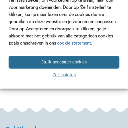
voor marketing doeleinden. Door op ‘Zelf instellen’ te
klikken, kun je meer lezen over de cookies die we
gebruiken op deze website en je voorkeuren aanpassen.
11 JANUARI 2026
22 DECEMBER 2025
Ons Kinderpanel leest:
Ons Kinderpan
Door op ‘Accepteren en doorgaan’ te klikken, ga je
‘Marvel Superhelden’
‘Vraag het Sa
akkoord met het gebruik van alle categorieën cookies
zoals omschreven in ons
cookie statement
.
Lees meer
Lees meer
Ja, ik accepteer cookies
Zelf instellen
Bekijk alle artikelen