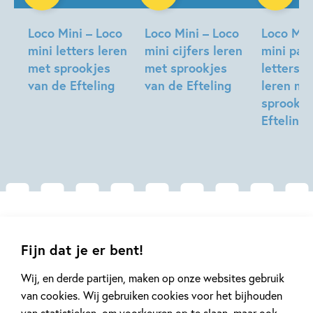
Spelend leren, daar draait het om!
Loco Mini – Loco
Loco Mini – Loco
Loco Min
Met Loco oefenen kinderen spelenderwijs belangrijke
mini letters leren
mini cijfers leren
mini pak
vaardigheden. Op school en thuis. Want spelend leren, daar
met sprookjes
met sprookjes
letters e
draait het om. Sinds 1968, wie kent het niet!
van de Efteling
van de Efteling
leren me
sprookje
Efteling
Gerelateerde artikelen
Fijn dat je er bent!
Wij, en derde partijen, maken op onze websites gebruik
Kinderpanel
Kinderpanel
van cookies. Wij gebruiken cookies voor het bijhouden
van statistieken, om voorkeuren op te slaan, maar ook