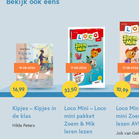
Bekijk ook eens
19-08-2026
17-08-2026
17-08-2026
Hardcover
Paperback
Paperback
50
10
,
,
16
,
99
99
32
Kipjes – Kipjes in
Loco Mini – Loco
Loco Min
de klas
mini pakket
mini Zo
Zoem & Mik
lezen AVI
Hilde Peters
leren lezen
Job van Gel