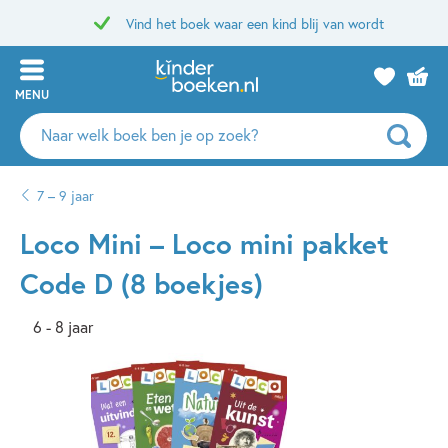
Vind het boek waar een kind blij van wordt
MENU
Zoeken
naar
boeken,
7 – 9 jaar
auteurs
en
Loco Mini – Loco mini pakket
uitgevers
Code D (8 boekjes)
6 - 8 jaar