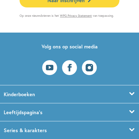
Naar inschrijven
Op onze nieuwsbrieven is het
WPG Privacy Statement
van toepassing.
Volg ons op social media
Kinderboeken
Voorleesboeken
Leeftijdspagina’s
Prentenboeken
Boekentips 0 - 1,5 jaar
Series & karakters
Peuterboeken
Boekentips 1,5 - 3 jaar