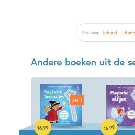
Inhoud
Ander
Snel naar:
Andere boeken uit de se
Deel 1
Hardcover
Hardcover
99
,
16
,
99
16