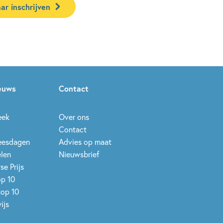
ar inschrijven
ieuws
Contact
eek
Over ons
Contact
leesdagen
Advies op maat
elen
Nieuwsbrief
se Prijs
op 10
top 10
ijs