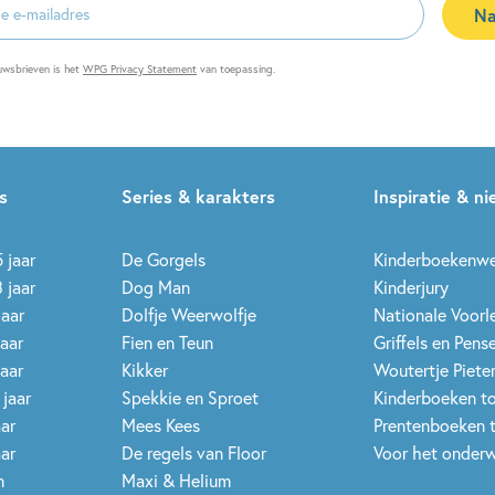
Na
es
uwsbrieven is het
WPG Privacy Statement
van toepassing.
s
Series & karakters
Inspiratie & n
 jaar
De Gorgels
Kinderboekenw
 jaar
Dog Man
Kinderjury
jaar
Dolfje Weerwolfje
Nationale Voor
jaar
Fien en Teun
Griffels en Pens
jaar
Kikker
Woutertje Pieter
 jaar
Spekkie en Sproet
Kinderboeken t
aar
Mees Kees
Prentenboeken 
aar
De regels van Floor
Voor het onderw
n
Maxi & Helium