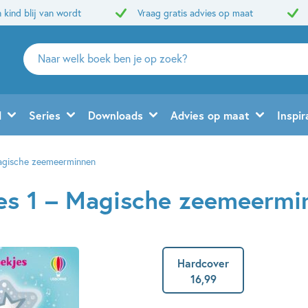
 kind blij van wordt
Vraag gratis advies op maat
Zoeken
naar
boeken,
auteurs
d
Series
Downloads
Advies op maat
Inspir
en
uitgevers
Magische zeemeerminnen
jes 1 – Magische zeemeermi
Hardcover
16
,
99