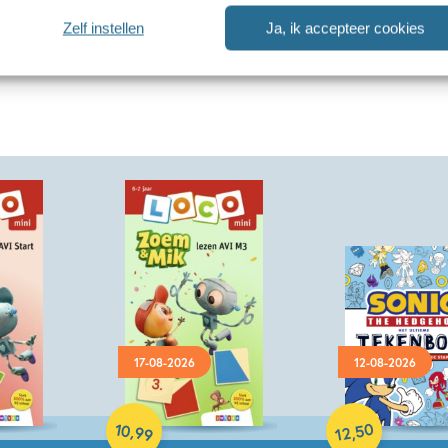
Zelf instellen
Ja, ik accepteer cookies
17-08-2026
12-08-2026
Paperback
Paperback
10
50
,
,
99
12