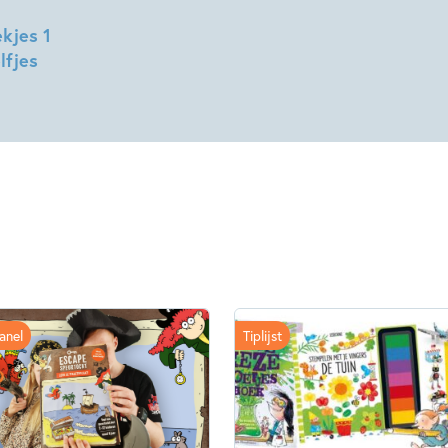
kjes 1
lfjes
anel
Tiplijst