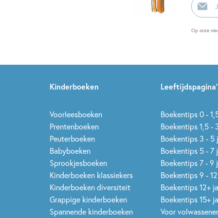
E-
mailadr
Op onze nie
Kinderboeken
Leeftijdspagina’
Voorleesboeken
Boekentips 0 - 1,5
Prentenboeken
Boekentips 1,5 - 3
Peuterboeken
Boekentips 3 - 5 
Babyboeken
Boekentips 5 - 7 
Sprookjesboeken
Boekentips 7 - 9 
Kinderboeken klassiekers
Boekentips 9 - 12
Kinderboeken diversiteit
Boekentips 12+ j
Grappige kinderboeken
Boekentips 15+ j
Spannende kinderboeken
Voor volwassene