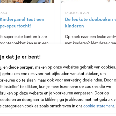
 2024
17 OKTOBER 2021
Kinderpanel test een
De leukste doeboeken 
pe-speurtocht!
kinderen
it superleuke kant-en-klare
Op zoek naar een leuke activ
tochtenpakket kan je in een
met kinderen? Met deze crea
mdraai een leuke
en leerzame doeboeken zijn 
jn dat je er bent!
tocht organiseren. Ben je
urenlang zoet! Kies een boek 
uwd wat ons kinderpanel
de top 5 of ga voor één van 
j, en derde partijen, maken op onze websites gebruik van cookies.
et 'Escape speurtocht'
andere tips.
j gebruiken cookies voor het bijhouden van statistieken, om
tochtpakket vinden? Lees
orkeuren op te slaan, maar ook voor marketing doeleinden. Door 
erder!
elf instellen’ te klikken, kun je meer lezen over de cookies die we
bruiken op deze website en je voorkeuren aanpassen. Door op
meer
Lees meer
ccepteren en doorgaan’ te klikken, ga je akkoord met het gebruik 
le categorieën cookies zoals omschreven in ons
cookie statement
.