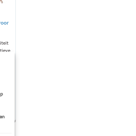
voor
iteit
tieve
ze
uit
de
op
van