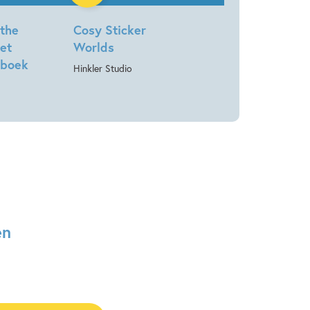
 the
Cosy Sticker
et
Worlds
nboek
Hinkler Studio
en