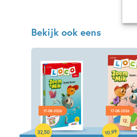
Bekijk ook eens
17-08-2026
17-08-2026
Paperback
Paperback
99
,
32
,
50
10