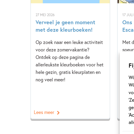
27 MEI 2026
17 JULI
Verveel je geen moment
Ons 
met deze kleurboeken!
Esca
Op zoek naar een leuke activiteit
Met d
voor deze zomervakantie?
speur
Ontdek op deze pagina de
hando
Fi
allerleukste kleurboeken voor het
speur
hele gezin, gratis kleurplaten en
benie
Wi
nog veel meer!
van h
Wi
speur
vo
snel v
‘Z
ge
Lees meer
Lees 
‘A
al