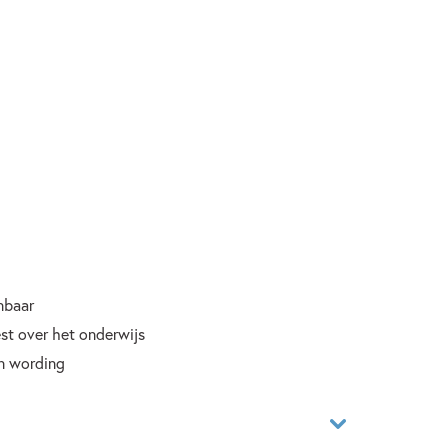
nbaar
est over het onderwijs
in wording