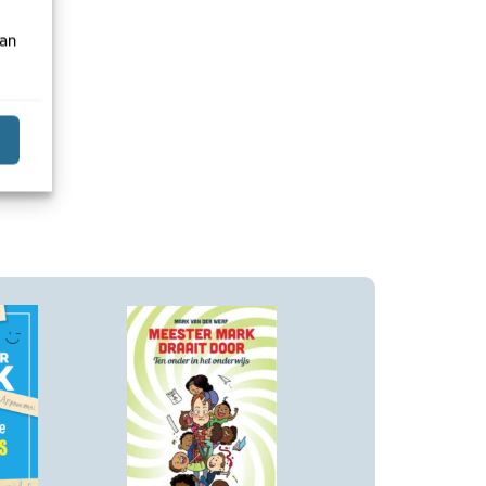
van
Paperback