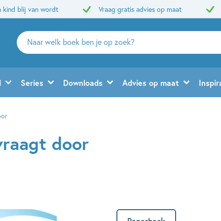
 kind blij van wordt
Vraag gratis advies op maat
Zoeken
naar
boeken,
auteurs
d
Series
Downloads
Advies op maat
Inspir
en
uitgevers
oor
vraagt door
Paperback