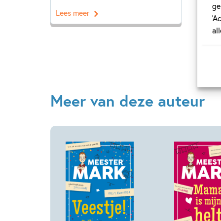
ge
Lees meer
‘A
al
Meer van deze auteur