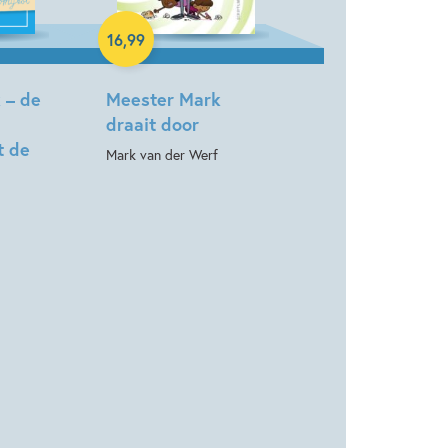
16
,
99
 – de
Meester Mark
draait door
t de
Mark van der Werf