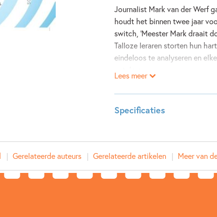
Journalist Mark van der Werf g
houdt het binnen twee jaar voor
switch, 'Meester Mark draait do
Talloze leraren storten hun ha
eindeloos te analyseren en elke
notuleren.
Lees meer
Dreigen ze allemaal te bezwijk
fluitend naar hun werk? In Mee
tientallen leerkrachten van bas
Specificaties
onderwijs. Ze beschrijven wat h
rompslomp succesvol te lijf ga
ISBN:
97890
Met veel humor vertellen de d
NUR:
740
verantwoordingsdrift en inspect
d
Gerelateerde auteurs
Gerelateerde artikelen
Meer van de
Type:
Paperb
houden, onbeschofte ouders de
Auteur(s):
Mark va
denken dat leraren slechts ont
Prijs:
16
,
99
is.
Samen geven ze antwoord op de 
Uitgever:
Script
Hoe houd ik het hoofd in hem