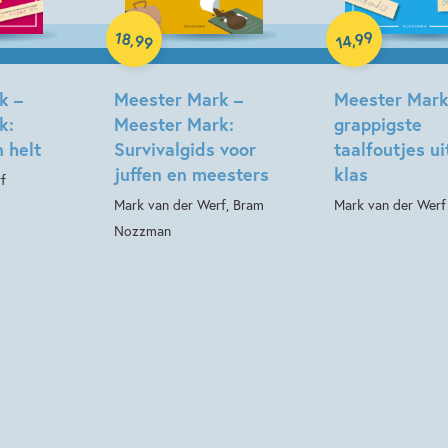
Paperback
Paperback
18
99
,
,
99
14
k –
Meester Mark –
Meester Mark
k:
Meester Mark:
grappigste
 helt
Survivalgids voor
taalfoutjes ui
juffen en meesters
klas
f
Mark van der Werf, Bram
Mark van der Werf
Nozzman