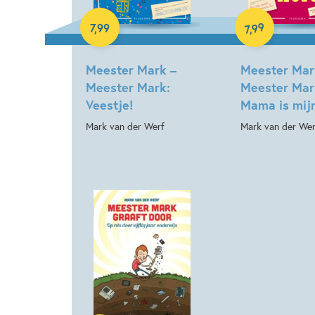
Paperback
Paperback
99
7
,
99
,
7
Meester Mark –
Meester Mar
Meester Mark:
Meester Mar
Veestje!
Mama is mijn
Mark van der Werf
Mark van der Wer
Paperback