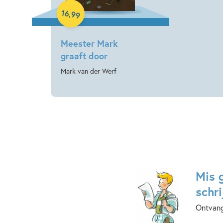
16
,
99
Meester Mark
graaft door
Mark van der Werf
Mis 
schri
Ontvang