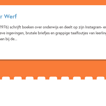
Verschijningsdatum:
10-07-
Kenmerken van dit boek
r Werf
Mark van der Werf
1976) schrijft boeken over onderwijs en deelt op zijn Instagram- 
eve ingevingen, brutale briefjes en grappige taalfoutjes van leerli
aan bij de...