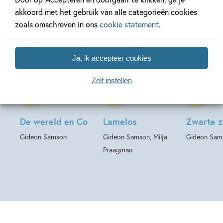
akkoord met het gebruik van alle categorieën cookies
zoals omschreven in ons
cookie statement
.
Ja, ik accepteer cookies
02-11-2026
Hardcover
Hardcover
Hardcover
Zelf instellen
99
18
,
,
13
,
99
99
16
De wereld en Co
Lamelos
Zwarte 
Gideon Samson
Gideon Samson, Milja
Gideon Sam
Praagman