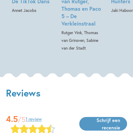
De TikTok Dans
van Rutger,
Hunters
Thomas en Paco
Annet Jacobs
Jaki Haboon
5 – De
Verkleinstraal
Rutger Vink, Thomas
van Grinsven, Sabine
van der Stadt
Reviews
4.5
/5
1 review
Schrijf een
recensie