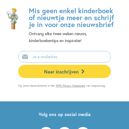
Mis geen enkel kinderboek
of nieuwtje meer en schrijf
je in voor onze nieuwsbrief
Ontvang elke twee weken nieuws,
kinderboekentips en inspiratie!
E-
mailadres
Naar inschrijven
Op onze nieuwsbrieven is het
WPG Privacy Statement
van toepassing.
Volg ons op social media