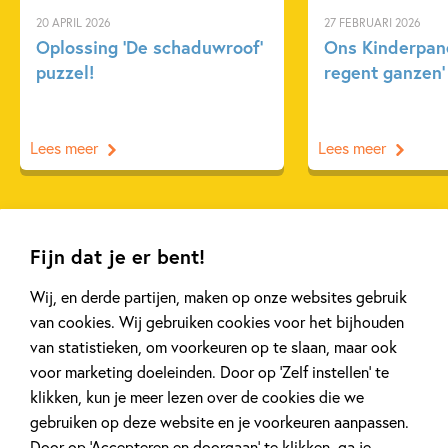
20 APRIL 2026
27 FEBRUARI 2026
Oplossing ‘De schaduwroof’
Ons Kinderpane
puzzel!
regent ganzen’
Lees meer
Lees meer
Bekijk alle artikelen
Fijn dat je er bent!
Wij, en derde partijen, maken op onze websites gebruik
van cookies. Wij gebruiken cookies voor het bijhouden
van statistieken, om voorkeuren op te slaan, maar ook
Meer van deze auteur
voor marketing doeleinden. Door op ‘Zelf instellen’ te
klikken, kun je meer lezen over de cookies die we
gebruiken op deze website en je voorkeuren aanpassen.
Door op ‘Accepteren en doorgaan’ te klikken, ga je