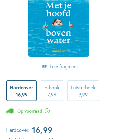
Leesfragment
Hardcover
E-book
Luisterboek
16
,
99
7
,
99
9
,
99
Op voorraad
16
,
99
Hardcover: