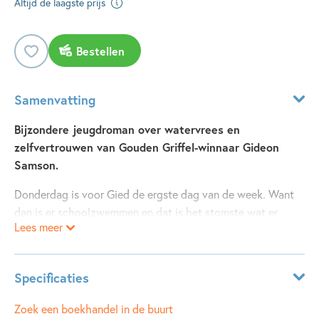
Altijd de laagste prijs
Bestellen
Samenvatting
Bijzondere jeugdroman over watervrees en
zelfvertrouwen van Gouden Griffel-winnaar Gideon
Samson.
Donderdag is voor Gied de ergste dag van de week. Want
dan is er schoolzwemmen en dat is het stomste wat er
Lees meer
bestaat. Duiken. Watertrappelen. Zwemmen <imet kleren
aani/>. Gied moet al die vreselijke dingen kunnen en doen.
Elke week weer.
Specificaties
Gelukkig krijgt Gied hulp van de man met de duiven. Als de
schoolzwembus langs het pleintje rijdt, kun je hem zien
Leeftijdsindicatie:
9 - 12 jaar
Zoek een boekhandel in de buurt
zitten op het bankje bij de vijver. En al weet de man het