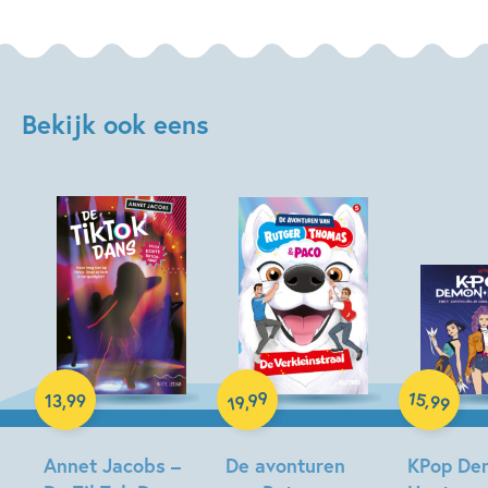
Bekijk ook eens
Hardcover
Paperback
15
99
,
13
,
99
,
99
19
Hardcover
Annet Jacobs –
De avonturen
KPop De