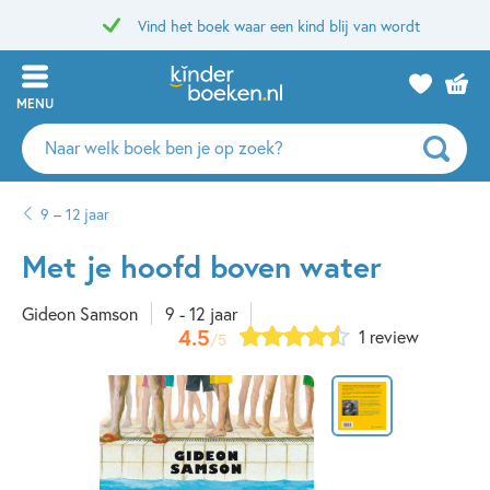
Vind het boek waar een kind blij van wordt
MENU
Zoeken
naar
boeken,
9 – 12 jaar
auteurs
en
Met je hoofd boven water
uitgevers
Gideon Samson
9 - 12 jaar
4.5
1 review
/5