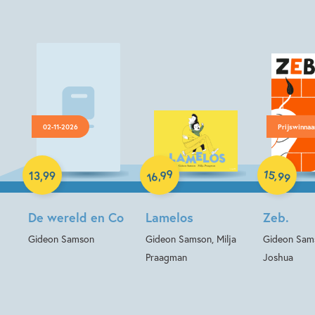
02-11-2026
Prijswinnaa
Hardcover
Hardcover
Hardcover
99
15
,
,
13
,
99
99
16
De wereld en Co
Lamelos
Zeb.
Gideon Samson
Gideon Samson, Milja
Gideon Sam
Praagman
Joshua