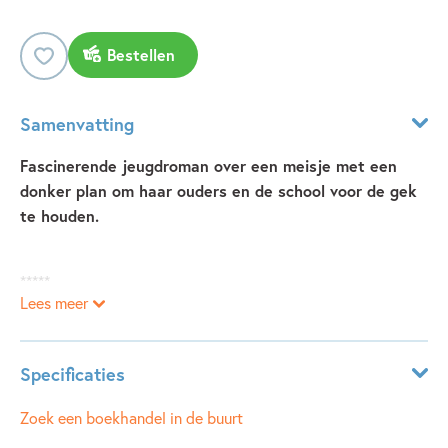
Bestellen
Samenvatting
Fascinerende jeugdroman over een meisje met een
donker plan om haar ouders en de school voor de gek
te houden.
*****
Lees meer
‘Meesterlijk jeugdboek’
NRC Handelsblad
Specificaties
Vriendinnen zijn met Rifka is het hoogste wat je kunt
bereiken. Dat is denk ik zo’n beetje wat het is. En daarom
Leeftijdsindicatie:
12 - 15 jaar
Zoek een boekhandel in de buurt
wil iedereen dat.
ISBN:
9789025881238