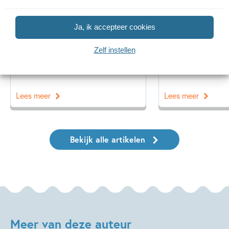
Ja, ik accepteer cookies
14 SEPTEMBER 2025
14 MEI 2025
Ons Kinderpanel leest: ‘De
Interview met
Zelf instellen
blauwevinvistemster’
over ‘Neem een
Lees meer
Lees meer
Bekijk alle artikelen
Meer van deze auteur