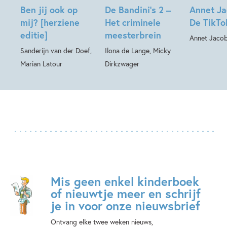
Ben jij ook op
De Bandini’s 2 –
Annet Ja
mij? [herziene
Het criminele
De TikTo
editie]
meesterbrein
Annet Jaco
Sanderijn van der Doef,
Ilona de Lange, Micky
Marian Latour
Dirkzwager
Mis geen enkel kinderboek
of nieuwtje meer en schrijf
je in voor onze nieuwsbrief
Ontvang elke twee weken nieuws,