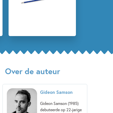
Meesterlijk jeugdboek’ - NRC Handelsblad
‘Gideon Samson overtreft zichzelf’ - Het Parool
‘Duizelingwekkend tempo, sublieme stijl en
adembenemende compositie’ - Juryrapport Zilveren Griffel
‘Verbluffend’ - De Morgen
‘Samson weet zelfs op de laatste bladzijde nog te
verrassen’ - Trouw
Over de auteur
‘Overrompelend’ - Juryrapport Gouden Lijst
'Met
Zwarte zwaan
toont Gideon Samson zich opnieuw een
van de beste schrijvers van zijn generatie.' - Joukje Akveld
Gideon Samson
in
Lezen
Gideon Samson (1985)
debuteerde op 22-jarige