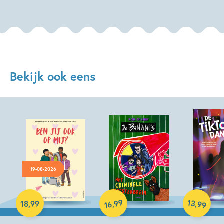
Bekijk ook eens
19-08-2026
Hardcover
Hardcover
Hardcover
99
13
,
,
18
,
99
99
16