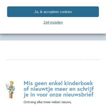
Sonic – Sonic the
ik lees
Hitquiz 2
Hedgehog – Het
informatief –
Hitquiz –
Ja, ik accepteer cookies
ultieme
Pakket ik lees
zomeredi
tekenboek
informatief AVI
Diverse aute
Zelf instellen
M3 (6 titels)
Diverse auteurs
Mis geen enkel kinderboek
of nieuwtje meer en schrijf
je in voor onze nieuwsbrief
Ontvang elke twee weken nieuws,