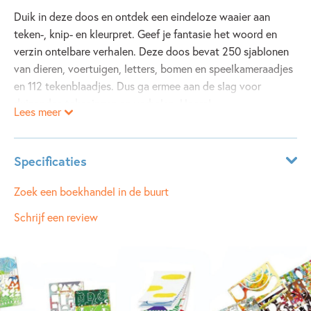
Duik in deze doos en ontdek een eindeloze waaier aan
teken-, knip- en kleurpret. Geef je fantasie het woord en
verzin ontelbare verhalen. Deze doos bevat 250 sjablonen
van dieren, voertuigen, letters, bomen en speelkameraadjes
en 112 tekenblaadjes. Dus ga ermee aan de slag voor
duizenden tekeningen en verhalen. Hoera!
Lees meer
Specificaties
ISBN:
9789002270864
Zoek een boekhandel in de buurt
NUR:
023
Schrijf een review
Type:
Paperback
Auteur(s):
Hervé Tullet
Prijs:
15
,
00
Uitgever:
Oogappel