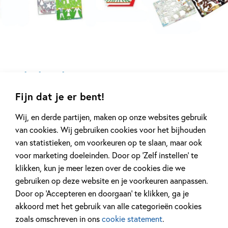
Verschijningsdatum:
29-09-2020
Kenmerken van dit boek
Feiten & weetjes
Hervé Tullet
Bekijk ook eens
Fijn dat je er bent!
Wij, en derde partijen, maken op onze websites gebruik
van cookies. Wij gebruiken cookies voor het bijhouden
van statistieken, om voorkeuren op te slaan, maar ook
voor marketing doeleinden. Door op ‘Zelf instellen’ te
klikken, kun je meer lezen over de cookies die we
12-08-2026
10-08-2026
gebruiken op deze website en je voorkeuren aanpassen.
Door op ‘Accepteren en doorgaan’ te klikken, ga je
Paperback
Samengesteld pakket
10
Paperback
94
,
12
,
50
,
00
77
akkoord met het gebruik van alle categorieën cookies
zoals omschreven in ons
cookie statement
.