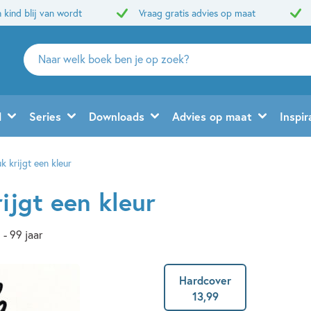
 kind blij van wordt
Vraag gratis advies op maat
Zoeken
naar
boeken,
auteurs
d
Series
Downloads
Advies op maat
Inspir
en
uitgevers
 krijgt een kleur
ijgt een kleur
 - 99 jaar
Hardcover
13
,
99