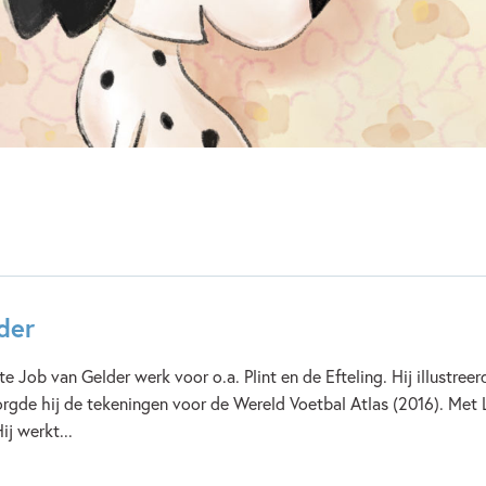
Verschijningsdatum:
16-08-
Kenmerken van dit boek
12+ jaar
15+ jaar
3 
9 – 12 jaar
Prentenboeke
Mark Haayema
der
kte Job van Gelder werk voor o.a. Plint en de Efteling. Hij illust
gde hij de tekeningen voor de Wereld Voetbal Atlas (2016). Met La
ij werkt...