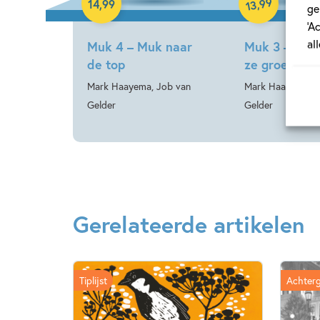
99
,
14
,
99
13
ge
‘A
al
Muk 4 – Muk naar
Muk 3 – Muk 
de top
ze groeien
Mark Haayema, Job van
Mark Haayema, J
Gelder
Gelder
Gerelateerde artikelen
Tiplijst
Achter