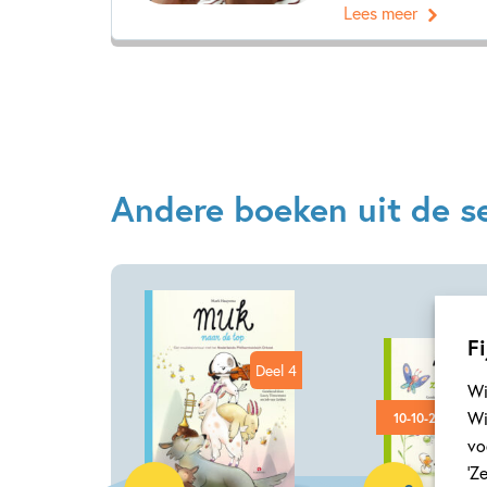
Lees meer
Andere boeken uit de se
Fi
Deel 4
Wi
Wi
10-10-2026
vo
‘Z
Hardcover
Hardcover