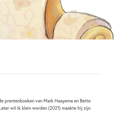
2021
– 5 jaar
5 – 7 jaar
7 – 9 jaar
n
Voor volwassenen
Job van Gelder
reerde prentenboeken van Mark Haayema en Bette
ter wil ik klein worden (2021) maakte hij zijn