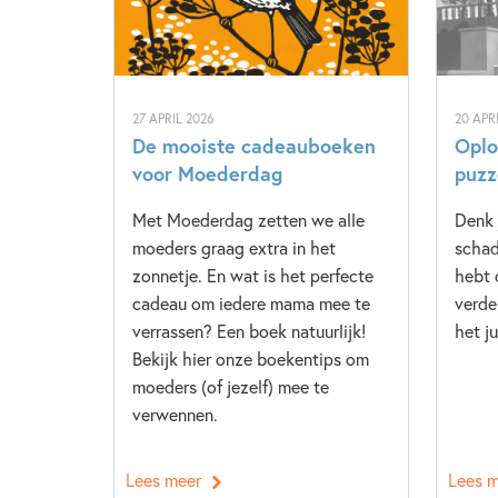
27 APRIL 2026
20 APR
De mooiste cadeauboeken
Oplo
voor Moederdag
puzz
Met Moederdag zetten we alle
Denk 
moeders graag extra in het
scha
zonnetje. En wat is het perfecte
hebt 
cadeau om iedere mama mee te
verde
verrassen? Een boek natuurlijk!
het j
Bekijk hier onze boekentips om
moeders (of jezelf) mee te
verwennen.
Lees meer
Lees 