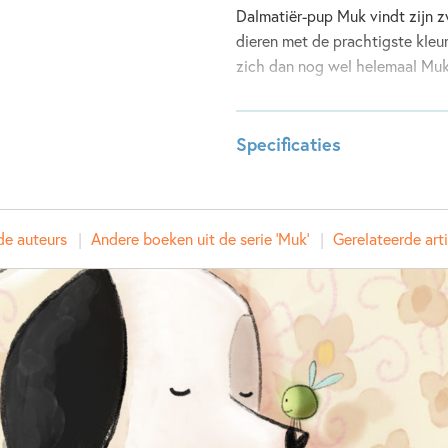
Dalmatiër-pup Muk vindt zijn zw
dieren met de prachtigste kleu
zich dan nog wel helemaal Mu
Lees meer
Specificaties
Leeftijdsindicatie:
3 - 99 j
ISBN:
97890
de auteurs
Andere boeken uit de serie 'Muk'
Gerelateerde art
NUR:
272
Type:
Hardco
Auteur(s):
Mark H
Illustrator:
Job van
Prijs:
13
,
99
Aantal pagina's:
24
Uitgever:
Rubinst