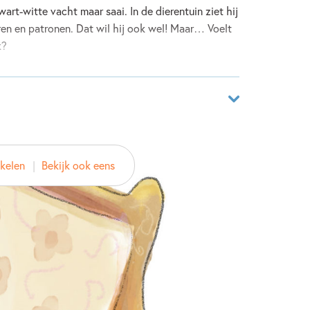
art-witte vacht maar saai. In de dierentuin ziet hij
ren en patronen. Dat wil hij ook wel! Maar… Voelt
k?
aar
47628866
ikelen
Bekijk ook eens
ver
aayema
 Gelder
ein Publishing BV