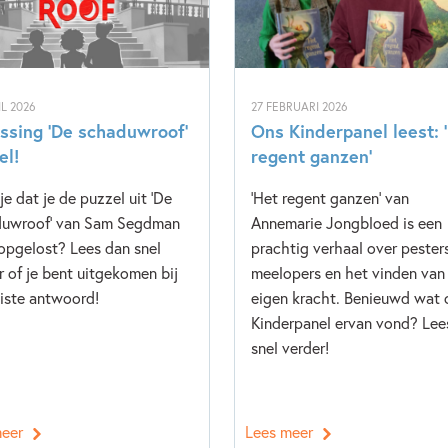
IL 2026
27 FEBRUARI 2026
ssing ‘De schaduwroof’
Ons Kinderpanel leest: 
el!
regent ganzen’
je dat je de puzzel uit 'De
'Het regent ganzen' van
duwroof' van Sam Segdman
Annemarie Jongbloed is een
opgelost? Lees dan snel
prachtig verhaal over pester
r of je bent uitgekomen bij
meelopers en het vinden van 
uiste antwoord!
eigen kracht. Benieuwd wat 
Kinderpanel ervan vond? Lee
snel verder!
meer
Lees meer