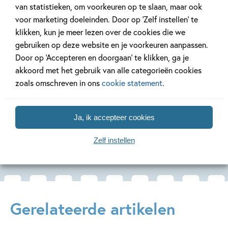
van statistieken, om voorkeuren op te slaan, maar ook
voor marketing doeleinden. Door op ‘Zelf instellen’ te
Hardcover
Hardcover
Hardcover
klikken, kun je meer lezen over de cookies die we
50
12
,
12
,
50
,
50
12
gebruiken op deze website en je voorkeuren aanpassen.
Door op ‘Accepteren en doorgaan’ te klikken, ga je
AVI strips – hop,
AVI strips – kok
AVI strip
akkoord met het gebruik van alle categorieën cookies
nog een noot
heeft het druk
waakt
zoals omschreven in ons
cookie statement
.
Johan Klungel
Mariken Jongman,
Margreet de
Ineke Goes
Ja, ik accepteer cookies
Zelf instellen
Meer over deze serie
Gerelateerde artikelen