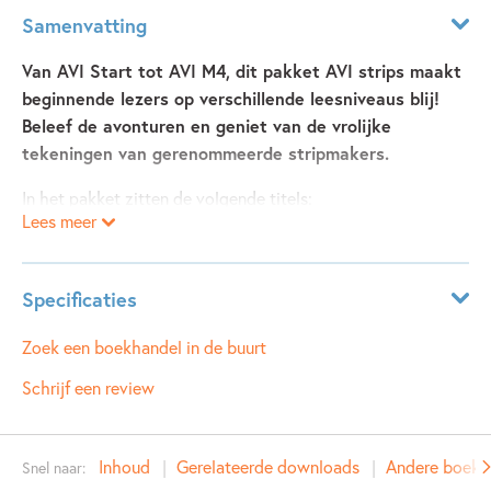
Samenvatting
Van AVI Start tot AVI M4, dit pakket AVI strips maakt
beginnende lezers op verschillende leesniveaus blij!
Beleef de avonturen en geniet van de vrolijke
tekeningen van gerenommeerde stripmakers.
In het pakket zitten de volgende titels:
Lees meer
- beer wil meer
- die tas moet mee
Specificaties
- kip en kat
- ik help je wel
Leeftijdsindicatie:
6 - 8 jaar
Zoek een boekhandel in de buurt
- de kaas is op
ISBN:
9789048753741
Schrijf een review
- stoppen
NUR:
287
- Piraat Bo
Type:
Samengesteld pakket
- Dieper de piep
Inhoud
Gerelateerde downloads
Andere boeken 
Snel naar:
Auteur(s):