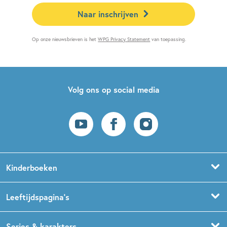
Naar inschrijven
Op onze nieuwsbrieven is het
WPG Privacy Statement
van toepassing.
Volg ons op social media
Kinderboeken
Voorleesboeken
Leeftijdspagina’s
Prentenboeken
Boekentips 0 - 1,5 jaar
Series & karakters