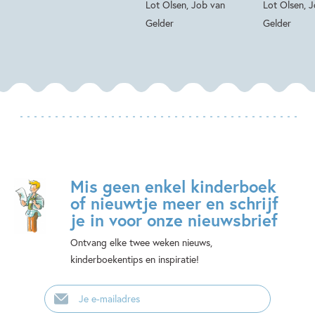
Lot Olsen, Job van
Lot Olsen, 
Gelder
Gelder
Mis geen enkel kinderboek
of nieuwtje meer en schrijf
je in voor onze nieuwsbrief
Ontvang elke twee weken nieuws,
kinderboekentips en inspiratie!
E-
mailadres