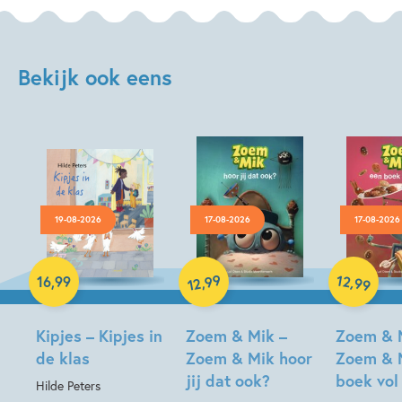
Bekijk ook eens
19-08-2026
17-08-2026
17-08-2026
Hardcover
99
12
,
,
16
,
99
99
12
Hardcover
Hardcover
Kipjes – Kipjes in
Zoem & Mik –
Zoem & 
de klas
Zoem & Mik hoor
Zoem & 
jij dat ook?
boek vol
Hilde Peters