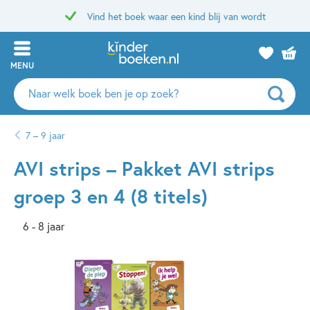
Vind het boek waar een kind blij van wordt
MENU
Zoeken
naar
boeken,
7 – 9 jaar
auteurs
en
AVI strips – Pakket AVI strips
uitgevers
groep 3 en 4 (8 titels)
6 - 8 jaar