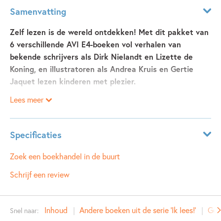
Samenvatting
Zelf lezen is de wereld ontdekken! Met dit pakket van
6 verschillende AVI E4-boeken vol verhalen van
bekende schrijvers als Dirk Nielandt en Lizette de
Koning, en illustratoren als Andrea Kruis en Gertie
Jaquet lezen kinderen met plezier.
Lees meer
In dit pakket zitten de volgende titels:
• Paniek op het podium
Specificaties
• Het bosbeest
• Speurtocht in de dierentuin
Leeftijdsindicatie:
7 - 9 jaar
Zoek een boekhandel in de buurt
• Gijs Groezel is het zat!
ISBN:
9789048757510
Schrijf een review
• Pakje vermist!
NUR:
287
• Even wennen
Type:
Samengesteld pakket
Inhoud
Andere boeken uit de serie 'Ik lees!'
Ger
Snel naar:
De verhalen uit de serie ik lees zitten boordevol avontuur,
Auteur(s):