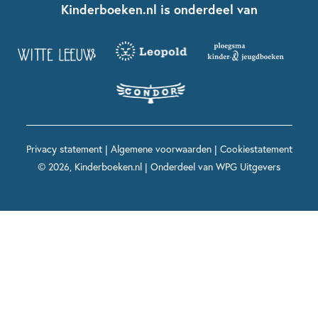
Contact
Kinderboeken.nl is onderdeel van
Kinderboeken diversiteit
Boekentips 9 - 12 jaar
Kikker
Griffels en Penselen
Advies op maat
Grappige kinderboeken
Boekentips 12+ jaar
Spekkie en Sproet
Woutertje Pieterse Prijs
Nieuwsbrief
Spannende kinderboeken
Boekentips 15+ jaar
Mees Kees
Kinderboeken top 10
Alle boeken per onderwerp
Voor volwassenen
De regels van Floor
Prentenboeken top 10
Privacy statement
|
Algemene voorwaarden
|
Cookiestatement
Maxi & Helium
© 2026, Kinderboeken.nl | Onderdeel van
WPG Uitgevers
Voor het onderwijs
Alle kinderboekenpersonages