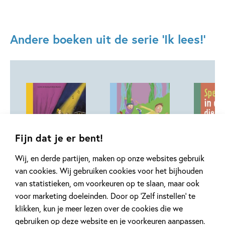
Andere boeken uit de serie 'Ik lees!'
10-08-2026
10-08-2026
10-08-2026
Fijn dat je er bent!
Hardcover
Wij, en derde partijen, maken op onze websites gebruik
99
12
Hardcover
Hardcover
,
,
12
,
99
99
12
van cookies. Wij gebruiken cookies voor het bijhouden
van statistieken, om voorkeuren op te slaan, maar ook
ik lees – Paniek
ik lees – Het
ik lees –
voor marketing doeleinden. Door op ‘Zelf instellen’ te
op het podium
bosbeest
Speurtoc
klikken, kun je meer lezen over de cookies die we
dierentu
gebruiken op deze website en je voorkeuren aanpassen.
Lizette de Koning, Silvie
Mohana Van den