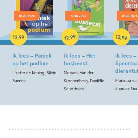
10-08-2026
10-08-2026
10-08-2026
Hardcover
99
12
,
,
12
,
99
99
12
Hardcover
Hardcover
ik lees – Paniek
ik lees – Het
ik lees –
op het podium
bosbeest
Speurtoc
dierentu
Lizette de Koning, Silvie
Mohana Van den
Monique van
Buenen
Kroonenberg, Daniëlle
Zanden, Ger
Schothorst