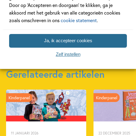
Door op ‘Accepteren en doorgaan’ te klikken, ga je
Monique van
Buenen
Kroonenberg, Daniëlle
akkoord met het gebruik van alle categorieën cookies
Zanden, Ger
Schothorst
zoals omschreven in ons
cookie statement
.
Meer over deze serie
Ja, ik accepteer cookies
Zelf instellen
Gerelateerde artikelen
Kinderpanel
Kinderpanel
11 JANUARI 2026
22 DECEMBER 2025