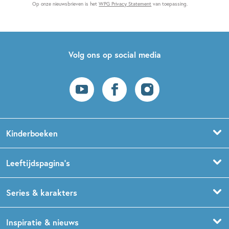
Op onze nieuwsbrieven is het
WPG Privacy Statement
van toepassing.
Volg ons op social media
Kinderboeken
Voorleesboeken
Leeftijdspagina’s
Prentenboeken
Boekentips 0 - 1,5 jaar
Series & karakters
Peuterboeken
Boekentips 1,5 - 3 jaar
De Gorgels
Inspiratie & nieuws
Babyboeken