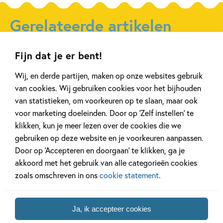
Type:
Paperback
Auteur(s):
Gerelateerde artikelen
Prijs:
8
,
00
Uitgever:
Uitgeverij Zwijsen
Fijn dat je er bent!
Verschijningsdatum:
15-11-2022
Achtergrond
Kinderpanel
Wij, en derde partijen, maken op onze websites gebruik
Kenmerken van dit boek
van cookies. Wij gebruiken cookies voor het bijhouden
van statistieken, om voorkeuren op te slaan, maar ook
7 – 9 jaar
9 – 12 jaar
voor marketing doeleinden. Door op ‘Zelf instellen’ te
20 APRIL 2026
27 FEBRUARI 2026
klikken, kun je meer lezen over de cookies die we
Oplossing ‘De schaduwroof’
Ons Kinderpane
gebruiken op deze website en je voorkeuren aanpassen.
puzzel!
regent ganzen’
Door op ‘Accepteren en doorgaan’ te klikken, ga je
akkoord met het gebruik van alle categorieën cookies
zoals omschreven in ons
cookie statement
.
Lees meer
Lees meer
Ja, ik accepteer cookies