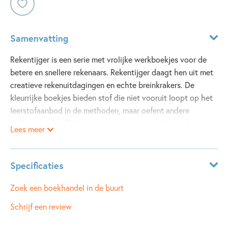
Samenvatting
Rekentijger is een serie met vrolijke werkboekjes voor de
betere en snellere rekenaars. Rekentijger daagt hen uit met
creatieve rekenuitdagingen en echte breinkrakers. De
kleurrijke boekjes bieden stof die niet vooruit loopt op het
leerstofaanbod in de methoden, maar oefent andere
denkmethoden. Pittige, creatieve en innovatieve reken- en
Lees meer
wiskundeproblemen en puzzels waar rekentijgers hun
tanden in kunnen zetten.
Dit boek is bedoeld voor kinderen in groep 5.
Specificaties
Leeftijdsindicatie:
8 - 10 jaar
Zoek een boekhandel in de buurt
ISBN:
9789048749027
Schrijf een review
NUR:
192