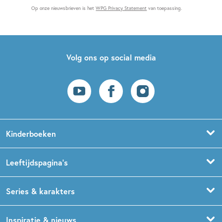
Op onze nieuwsbrieven is het
WPG Privacy Statement
van toepassing.
Volg ons op social media
Kinderboeken
Voorleesboeken
Leeftijdspagina’s
Prentenboeken
Boekentips 0 - 1,5 jaar
Series & karakters
Peuterboeken
Boekentips 1,5 - 3 jaar
De Gorgels
Inspiratie & nieuws