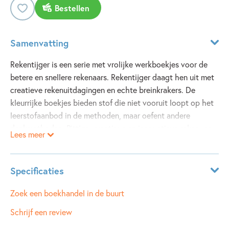
Bestellen
Samenvatting
Rekentijger is een serie met vrolijke werkboekjes voor de
betere en snellere rekenaars. Rekentijger daagt hen uit met
creatieve rekenuitdagingen en echte breinkrakers. De
kleurrijke boekjes bieden stof die niet vooruit loopt op het
leerstofaanbod in de methoden, maar oefent andere
denkmethoden. Pittige, creatieve en innovatieve reken- en
Lees meer
wiskundeproblemen en puzzels waar rekentijgers hun
tanden in kunnen zetten.
Dit boek is bedoeld voor kinderen in groep 7.
Specificaties
Leeftijdsindicatie:
10 - 12 jaar
Zoek een boekhandel in de buurt
ISBN:
9789048749058
Schrijf een review
NUR:
192