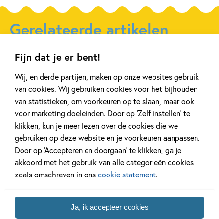
Type:
Paperback
Auteur(s):
Gerelateerde artikelen
Prijs:
8
,
00
Uitgever:
Uitgeverij Zwijsen
Fijn dat je er bent!
Verschijningsdatum:
21-11-2022
Achtergrond
Kinderpanel
Wij, en derde partijen, maken op onze websites gebruik
van cookies. Wij gebruiken cookies voor het bijhouden
Kenmerken van dit boek
van statistieken, om voorkeuren op te slaan, maar ook
12+ jaar
9 – 12 jaar
voor marketing doeleinden. Door op ‘Zelf instellen’ te
klikken, kun je meer lezen over de cookies die we
20 APRIL 2026
27 FEBRUARI 2026
Oplossing ‘De schaduwroof’
Ons Kinderpane
gebruiken op deze website en je voorkeuren aanpassen.
puzzel!
regent ganzen’
Door op ‘Accepteren en doorgaan’ te klikken, ga je
akkoord met het gebruik van alle categorieën cookies
zoals omschreven in ons
cookie statement
.
Lees meer
Lees meer
Ja, ik accepteer cookies