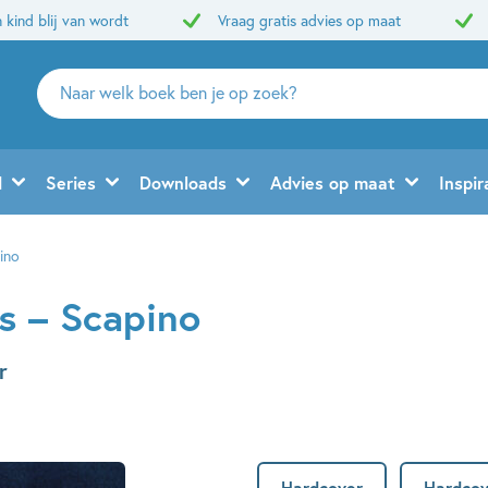
 kind blij van wordt
Vraag gratis advies op maat
Zoeken
naar
boeken,
auteurs
d
Series
Downloads
Advies op maat
Inspir
en
uitgevers
ino
s – Scapino
r
Hardcover
Hardcov