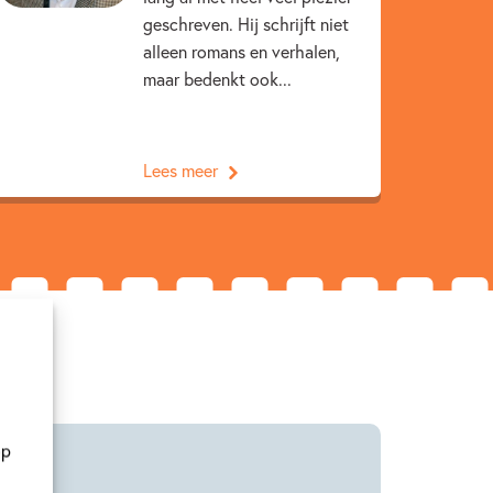
geschreven. Hij schrijft niet
alleen romans en verhalen,
maar bedenkt ook...
oeken
Arthur Japin
Arthur Japin
ematons
Lees meer
op