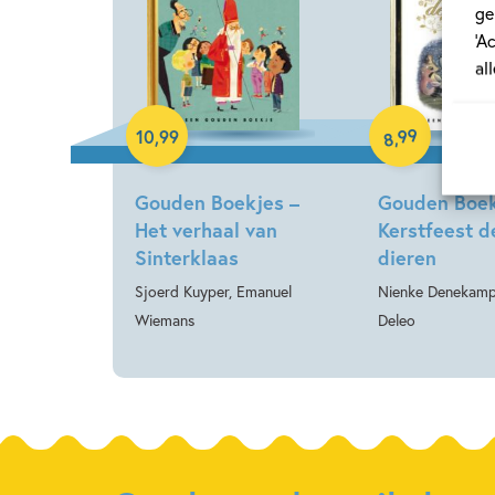
ge
‘A
al
99
10
,
99
,
8
Hardcover
Hardcover
Gouden Boekjes –
Gouden Boek
Het verhaal van
Kerstfeest d
Sinterklaas
dieren
Sjoerd Kuyper, Emanuel
Nienke Denekamp
Wiemans
Deleo