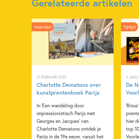
Gerelateerde artikelen
Interview
Tiplijst
21 FEBRUARI 2025
3 JANU
Charlotte Dematons over
De N
kunstprentenboek Parijs
Voor
In 'Een wandeling door
'Rinus
impressionistisch Parijs met
prent
Georges en Jacques' van
hier 
Charlotte Dematons ontdek je
top 1
Parijs in de 19e eeuw, vanuit het
Voorl