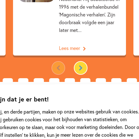
1996 met de verhalenbundel
Kenmerken van dit boek
‘Magonische verhalen’. Zijn
doorbraak volgde een jaar
Kunst & cultuur
Prentenb
later met...
Arthur Japin
Charlotte D
Lees meer
jn dat je er bent!
erie 'Gouden Boekjes'
j, en derde partijen, maken op onze websites gebruik van cookies.
j gebruiken cookies voor het bijhouden van statistieken, om
orkeuren op te slaan, maar ook voor marketing doeleinden. Door 
elf instellen’ te klikken, kun je meer lezen over de cookies die we