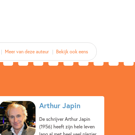
Japin, Arthur Japin
tte Dematons
ein Publishing BV
Meer van deze auteur
Bekijk ook eens
2025
47634980
ver
Japin, Arthur Japin
tte Dematons
Arthur Japin
De schrijver Arthur Japin
ein Publishing BV
(1956) heeft zijn hele leven
2025
lang al met heel veel plezier