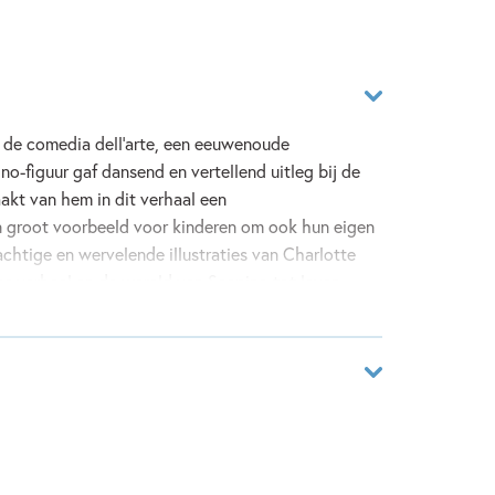
 de comedia dell’arte, een eeuwenoude
ino-figuur gaf dansend en vertellend uitleg bij de
akt van hem in dit verhaal een
 groot voorbeeld voor kinderen om ook hun eigen
achtige en wervelende illustraties van Charlotte
s verhaal en de wereld van Scapino tot leven.
 wat dans kan doen om jezelf te kunnen zijn.
47634980
ver