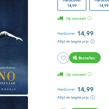
14
,
99
14
,
99
Op voorraad
14
,
99
Hardcover:
Altijd de laagste prijs
Bestellen
Op voorraad
14
,
99
Hardcover:
Altijd de laagste prijs