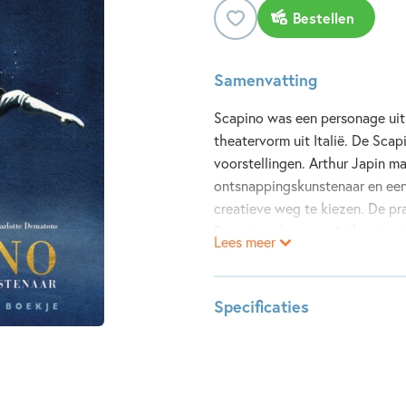
Bestellen
Samenvatting
Scapino was een personage uit
theatervorm uit Italië. De Scap
voorstellingen. Arthur Japin ma
ontsnappingskunstenaar en een
creatieve weg te kiezen. De pr
Dematons brengen Arthur Japin
Lees meer
Samen laten ze in dit boek zien
Specificaties
ISBN:
97890
NUR:
270
Type:
Hardco