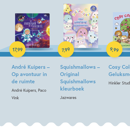
Paperback
9
99
,
99
17
,
99
,
7
Paperback
Hardcover
André Kuipers –
Squishmallows –
Cosy Col
Op avontuur in
Original
Geluksm
de ruimte
Squishmallows
Hinkler Stud
kleurboek
André Kuipers, Paco
Jazwares
Vink