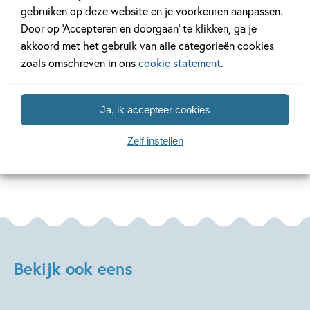
27 MEI 2026
17 JULI 2024
gebruiken op deze website en je voorkeuren aanpassen.
Verveel je geen moment
Ons Kinderpan
Door op ‘Accepteren en doorgaan’ te klikken, ga je
met deze kleurboeken!
Escape-speurt
akkoord met het gebruik van alle categorieën cookies
zoals omschreven in ons
cookie statement
.
Lees meer
Lees meer
Ja, ik accepteer cookies
Zelf instellen
Bekijk alle artikelen
Bekijk ook eens