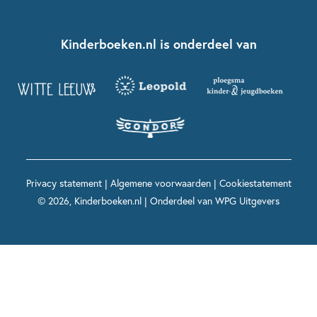
Over ons
Kinderboeken klassiekers
Boekentips 7 - 9 jaar
Fien en Teun
Nationale Voorleesdagen
Contact
Kinderboeken.nl is onderdeel van
Kinderboeken diversiteit
Boekentips 9 - 12 jaar
Kikker
Griffels en Penselen
Advies op maat
Grappige kinderboeken
Boekentips 12+ jaar
Spekkie en Sproet
Woutertje Pieterse Prijs
Nieuwsbrief
Spannende kinderboeken
Boekentips 15+ jaar
Mees Kees
Kinderboeken top 10
Alle boeken per onderwerp
Voor volwassenen
De regels van Floor
Prentenboeken top 10
Privacy statement
|
Algemene voorwaarden
|
Cookiestatement
Maxi & Helium
© 2026, Kinderboeken.nl | Onderdeel van
WPG Uitgevers
Voor het onderwijs
Alle kinderboekenpersonages