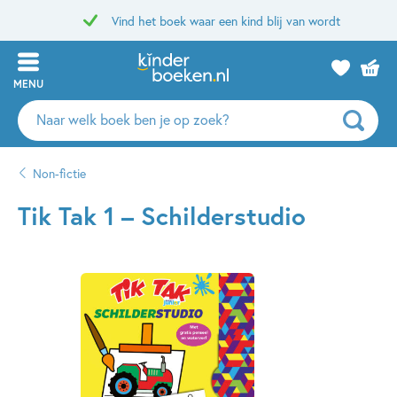
Vind het boek waar een kind blij van wordt
MENU
Zoeken
naar
boeken,
Non-fictie
auteurs
en
Tik Tak 1 – Schilderstudio
uitgevers