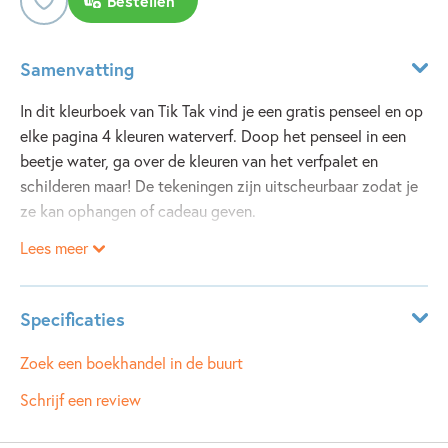
Bestellen
Samenvatting
In dit kleurboek van Tik Tak vind je een gratis penseel en op
elke pagina 4 kleuren waterverf. Doop het penseel in een
beetje water, ga over de kleuren van het verfpalet en
schilderen maar! De tekeningen zijn uitscheurbaar zodat je
ze kan ophangen of cadeau geven.
Lees meer
Specificaties
ISBN:
9789002277696
Zoek een boekhandel in de buurt
NUR:
214
Schrijf een review
Type:
Paperback