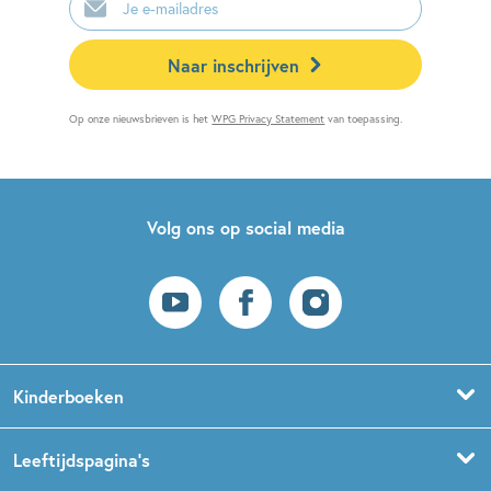
mailadres
Naar inschrijven
Op onze nieuwsbrieven is het
WPG Privacy Statement
van toepassing.
Volg ons op social media
Kinderboeken
Voorleesboeken
Leeftijdspagina’s
Prentenboeken