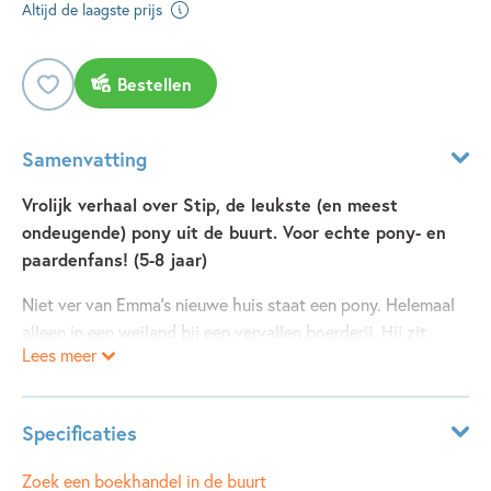
Altijd de laagste prijs
Bestellen
Samenvatting
Vrolijk verhaal over Stip, de leukste (en meest
ondeugende) pony uit de buurt. Voor echte pony- en
paardenfans! (5-8 jaar)
Niet ver van Emma's nieuwe huis staat een pony. Helemaal
alleen in een weiland bij een vervallen boerderij. Hij zit
Lees meer
onder de modder. Emma weet niet veel van paarden, maar
ze ziet wel dat deze pony een vriend kan gebruiken. Ze
noemt hem Stip.
Specificaties
Maar... van wie is Stip eigenlijk? En waar is zijn baasje?
Samen met Mads, een jongen uit de buurt, gaat Emma op
Leeftijdsindicatie:
5 - 8 jaar
Zoek een boekhandel in de buurt