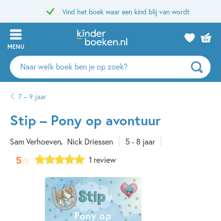
Vind het boek waar een kind blij van wordt
MENU
Zoeken
naar
boeken,
7 – 9 jaar
auteurs
en
Stip – Pony op avontuur
uitgevers
Sam Verhoeven
Nick Driessen
5 - 8 jaar
5
1 review
/5