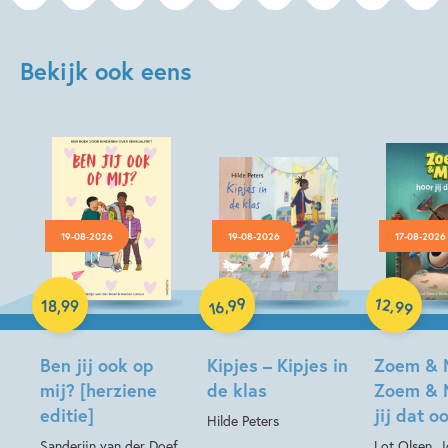
Bekijk ook eens
19-08-2026
19-08-2026
17-08-2026
Hardcover
99
12
,
,
18
,
99
99
16
Hardcover
Hardcover
Ben jij ook op
Kipjes – Kipjes in
Zoem & 
mij? [herziene
de klas
Zoem & 
editie]
jij dat o
Hilde Peters
Sanderijn van der Doef,
Lot Olsen, 