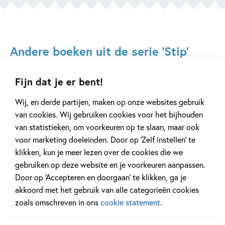
Andere boeken uit de serie 'Stip'
Fijn dat je er bent!
Wij, en derde partijen, maken op onze websites gebruik
van cookies. Wij gebruiken cookies voor het bijhouden
van statistieken, om voorkeuren op te slaan, maar ook
voor marketing doeleinden. Door op ‘Zelf instellen’ te
klikken, kun je meer lezen over de cookies die we
Hardcover
gebruiken op deze website en je voorkeuren aanpassen.
Hardcover
Hardcover
99
9
,
99
9
,
99
,
9
Door op ‘Accepteren en doorgaan’ te klikken, ga je
akkoord met het gebruik van alle categorieën cookies
Stip –
Stip –
Stip –
zoals omschreven in ons
cookie statement
.
Ponywedstrijd
Ponydroom
Ponyvrie