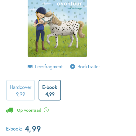
Leesfragment
Boektrailer
Hardcover
E-book
9
,
99
4
,
99
Op voorraad
4
,
99
E-book: