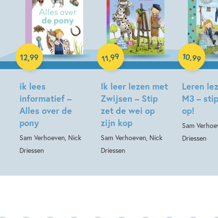
10
99
,
12
,
99
,
99
11
Hardcover
Hardcover
Hardcover
ik lees
Ik leer lezen met
Leren le
informatief –
Zwijsen – Stip
M3 – stip
Alles over de
zet de wei op
op!
pony
zijn kop
Sam Verhoev
Sam Verhoeven, Nick
Sam Verhoeven, Nick
Driessen
Driessen
Driessen