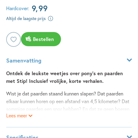
9
,
99
Hardcover:
Altijd de laagste prijs
Bestellen
Samenvatting
Ontdek de leukste weetjes over pony's en paarden
met Stip! Inclusief vrolijke, korte verhalen.
Wist je dat paarden staand kunnen slapen? Dat paarden
elkaar kunnen horen op een afstand van 4,5 kilometer? Dat
sommige paarden een snor hebben? En dat ze geen boeren
Lees meer
laten? Dat paarden even zweven als ze in galop zijn? En
wist je dat paarden beste vrienden kunnen hebben, die ze
nooit meer vergeten?
Specificaties