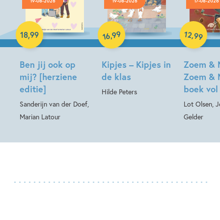
19-08-2026
19-08-2026
17-08-2026
Hardcover
Hardcover
Hardcover
99
12
,
,
18
,
99
99
16
Ben jij ook op
Kipjes – Kipjes in
Zoem & 
mij? [herziene
de klas
Zoem & 
editie]
boek vol
Hilde Peters
Sanderijn van der Doef,
Lot Olsen, 
Marian Latour
Gelder