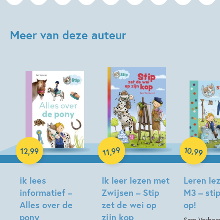
Meer van deze auteur
10
99
,
12
,
99
,
99
11
Hardcover
Hardcover
Hardcover
ik lees
Ik leer lezen met
Leren le
informatief –
Zwijsen – Stip
M3 – stip
Alles over de
zet de wei op
op!
pony
zijn kop
Sam Verhoev