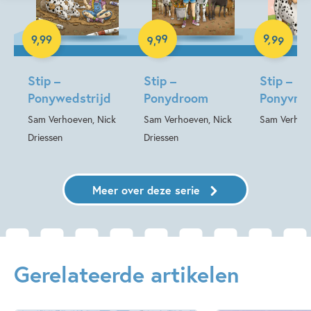
Hardcover
Hardcover
Hardcover
99
9
,
99
9
,
99
,
9
Stip –
Stip –
Stip –
Ponywedstrijd
Ponydroom
Ponyvrie
Sam Verhoeven, Nick
Sam Verhoeven, Nick
Sam Verhoe
Driessen
Driessen
Meer over deze serie
Gerelateerde artikelen