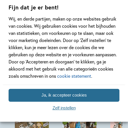
door de modder rollen en hij is altijd in voor een avontuur
Fijn dat je er bent!
(en een lekker hapje).
Wij, en derde partijen, maken op onze websites gebruik
van cookies. Wij gebruiken cookies voor het bijhouden
Lees verder
van statistieken, om voorkeuren op te slaan, maar ook
voor marketing doeleinden. Door op ‘Zelf instellen’ te
klikken, kun je meer lezen over de cookies die we
gebruiken op deze website en je voorkeuren aanpassen.
Door op ‘Accepteren en doorgaan’ te klikken, ga je
akkoord met het gebruik van alle categorieën cookies
Andere boeken uit de serie 'Stip'
zoals omschreven in ons
cookie statement
.
Ja, ik accepteer cookies
Zelf instellen