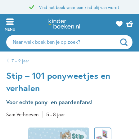
Vind het boek waar een kind blij van wordt
MENU
Zoeken
naar
boeken,
7 – 9 jaar
auteurs
en
Stip – 101 ponyweetjes en
uitgevers
verhalen
Voor echte pony- en paardenfans!
Sam Verhoeven
5 - 8 jaar