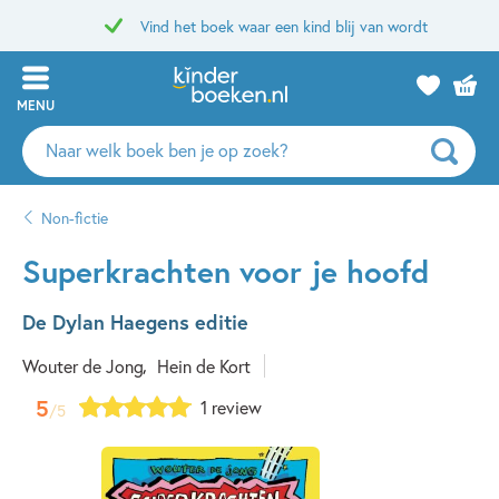
Vind het boek waar een kind blij van wordt
MENU
Zoeken
naar
boeken,
Non-fictie
auteurs
en
Superkrachten voor je hoofd
uitgevers
De Dylan Haegens editie
Wouter de Jong
Hein de Kort
5
1 review
/5