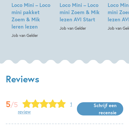
Loco Mini – Loco
Loco Mini – Loco
Loco Min
mini pakket
mini Zoem & Mik
mini Zo
Zoem & Mik
lezen AVI Start
lezen AV
leren lezen
Job van Gelder
Job van Gel
Job van Gelder
Reviews
5
/5
1
Schrijf een
review
recensie