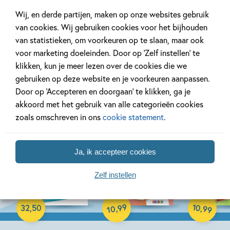
Wij, en derde partijen, maken op onze websites gebruik
van cookies. Wij gebruiken cookies voor het bijhouden
van statistieken, om voorkeuren op te slaan, maar ook
voor marketing doeleinden. Door op ‘Zelf instellen’ te
Bekijk ook eens
klikken, kun je meer lezen over de cookies die we
gebruiken op deze website en je voorkeuren aanpassen.
Door op ‘Accepteren en doorgaan’ te klikken, ga je
akkoord met het gebruik van alle categorieën cookies
zoals omschreven in ons
cookie statement
.
Ja, ik accepteer cookies
17-08-2026
17-08-2026
17-08-2026
Zelf instellen
Paperback
Paperback
Paperback
99
10
,
,
32
,
50
99
10