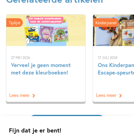
Doeboeken
Emoties & gevoelens
Non-fictie
oftewel: hoe ze hun eigen mentale superkrachten kunnen
Ontwikkeling kind
Pesten & misbruik
ontwikkelen!
Tiplijst
Kinderpanel
Zelfvertrouwen & weerbaarheid
Wouter de Jong
Hein de Kort
27 MEI 2026
17 JULI 2024
Verveel je geen moment
Ons Kinderpan
met deze kleurboeken!
Escape-speurt
Lees meer
Lees meer
Bekijk alle artikelen
Fijn dat je er bent!