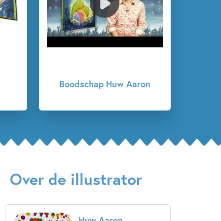
Prentenboeken
Sprookjes, mythen & legendes
Huw Aaron
Boodschap Huw Aaron
Over de illustrator
Huw Aaron