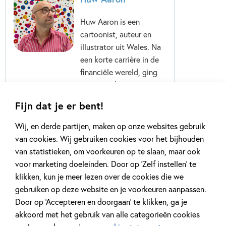
Huw Aaron is een
cartoonist, auteur en
illustrator uit Wales. Na
een korte carrière in de
financiële wereld, ging
Huw aan de slag als
cartoonist voor
Fijn dat je er bent!
tijdschriften. Daarna
begon Huw strips te
Wij, en derde partijen, maken op onze websites gebruik
maken...
van cookies. Wij gebruiken cookies voor het bijhouden
van statistieken, om voorkeuren op te slaan, maar ook
Lees meer
voor marketing doeleinden. Door op ‘Zelf instellen’ te
klikken, kun je meer lezen over de cookies die we
gebruiken op deze website en je voorkeuren aanpassen.
Door op ‘Accepteren en doorgaan’ te klikken, ga je
akkoord met het gebruik van alle categorieën cookies