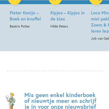
Pieter Konijn –
Kipjes – Kipjes in
Loco Min
Boek en knuffel
de klas
mini pak
Zoem & 
Beatrix Potter
Hilde Peters
leren le
Job van Gel
Mis geen enkel kinderboek
of nieuwtje meer en schrijf
je in voor onze nieuwsbrief