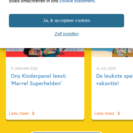
zoals omschreven in ons
cookie statement
.
Gerelateerde artikelen
Ja, ik accepteer cookies
Kinderpanel
Tiplijst
Zelf instellen
11 JANUARI 2026
16 JULI 2025
Ons Kinderpanel leest:
De leukste spe
‘Marvel Superhelden’
vakantie!
Lees meer
Lees meer