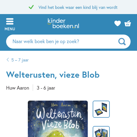
Vind het boek waar een kind blij van wordt
MENU
Zoeken
naar
boeken,
5 – 7 jaar
auteurs
en
Welterusten, vieze Blob
uitgevers
Huw Aaron
3 - 6 jaar