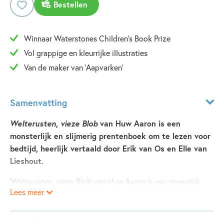
Bestellen
Winnaar Waterstones Children's Book Prize
Vol grappige en kleurrijke illustraties
Van de maker van 'Aapvarken'
Samenvatting
Welterusten, vieze Blob
van Huw Aaron is een
monsterlijk en slijmerig prentenboek om te lezen voor
bedtijd, heerlijk vertaald door Erik van Os en Elle van
Lieshout.
'Welterusten, vieze Blob' van Huw Aaron is een gruwelijk
Lees meer
grappig prentenboek! Het is tijd om te gaan slapen voor
Blob, en ook alle andere monsters moeten naar bed. Of je
nou een weerwolf, vampier of spook bent, je moet toch je