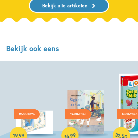
Bekijk alle artikelen
Bekijk ook eens
19-08-2026
19-08-2026
17-08-2026
Hardcover
Hardcover
Paperback
32
99
,
,
19
,
99
50
16