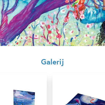
Aantal pagina's:
40
Uitgever:
Ploegs
Verschijningsdatum:
14-01-
Kenmerken van dit boek
5 – 7 jaar
7 – 9 jaar
Floor Paul
Anna Boterman
Galerij