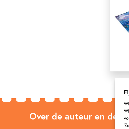
Fi
Wi
Wi
Over de auteur en de ill
vo
‘Z