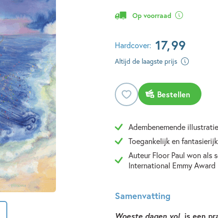
Op voorraad
17
,
99
Hardcover:
Altijd de laagste prijs
Bestellen
Adembenemende illustrati
Toegankelijk en fantasierij
Auteur Floor Paul won als 
International Emmy Award
Samenvatting
Woeste dagen vol
is een pr