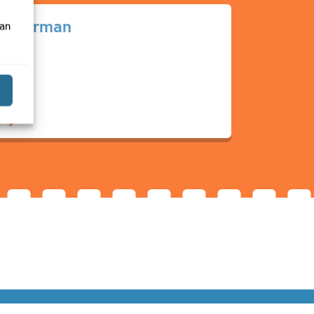
Boterman
van
r