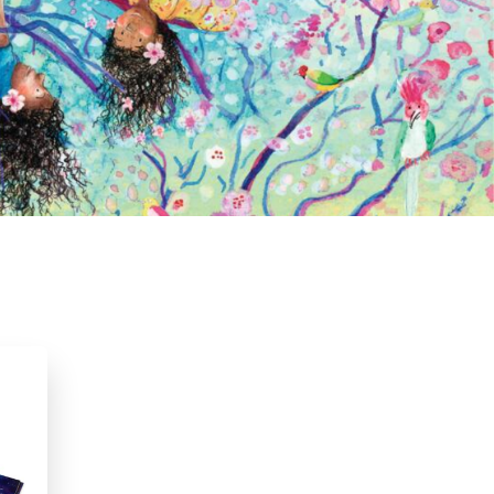
ma
2026
Prentenboeken
Verdriet & afscheid nemen