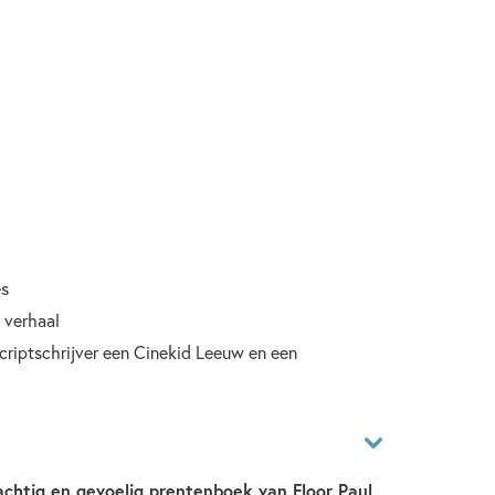
es
k verhaal
scriptschrijver een Cinekid Leeuw en een
achtig en gevoelig prentenboek van Floor Paul