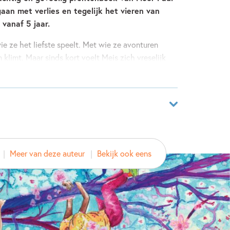
an met verlies en tegelijk het vieren van
 vanaf 5 jaar.
ie ze het liefste speelt. Met wie ze avonturen
klimt. Maar sinds kort voelt Meis zich vreselijk
et meer. Hoe moet ze hiermee omgaan? Gelukkig
sie dat haar zus veel dichterbij is dan ze ooit had
es én over het vieren van herinneringen.
ar
1687032
et prachtige tekeningen van Anna Boterman.
Meer van deze auteur
Bekijk ook eens
ver
aul
oterman