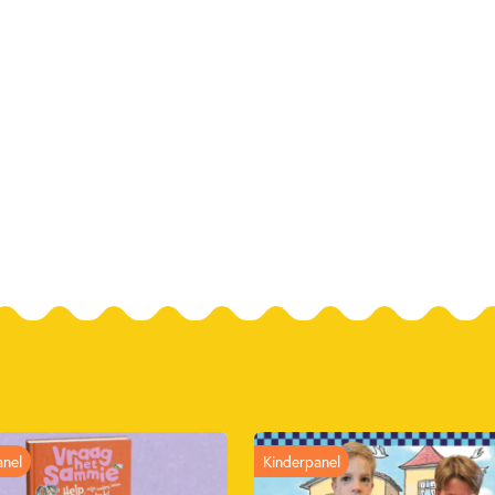
anel
Kinderpanel