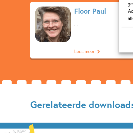
ge
Floor Paul
‘A
al
...
Lees meer
Gerelateerde download