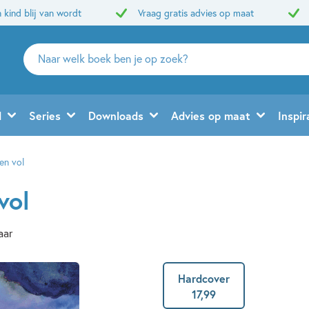
 kind blij van wordt
Vraag gratis advies op maat
Zoeken
naar
boeken,
auteurs
d
Series
Downloads
Advies op maat
Inspir
en
uitgevers
en vol
vol
aar
Hardcover
17
,
99