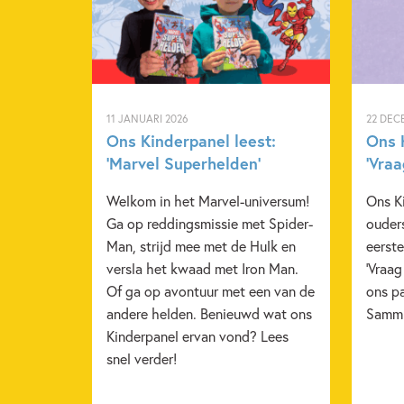
11 JANUARI 2026
22 DEC
Ons Kinderpanel leest:
Ons 
‘Marvel Superhelden’
‘Vra
Welkom in het Marvel-universum!
Ons Ki
Ga op reddingsmissie met Spider-
ouders
Man, strijd mee met de Hulk en
eerste
versla het kwaad met Iron Man.
'Vraa
Of ga op avontuur met een van de
ons p
andere helden. Benieuwd wat ons
Sammi
Kinderpanel ervan vond? Lees
snel verder!