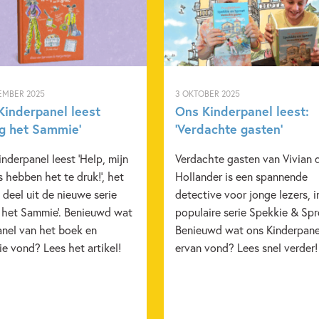
EMBER 2025
3 OKTOBER 2025
Kinderpanel leest
Ons Kinderpanel leest:
ag het Sammie’
‘Verdachte gasten’
nderpanel leest 'Help, mijn
Verdachte gasten van Vivian 
 hebben het te druk!', het
Hollander is een spannende
 deel uit de nieuwe serie
detective voor jonge lezers, i
g het Sammie'. Benieuwd wat
populaire serie Spekkie & Spr
anel van het boek en
Benieuwd wat ons Kinderpane
e vond? Lees het artikel!
ervan vond? Lees snel verder!