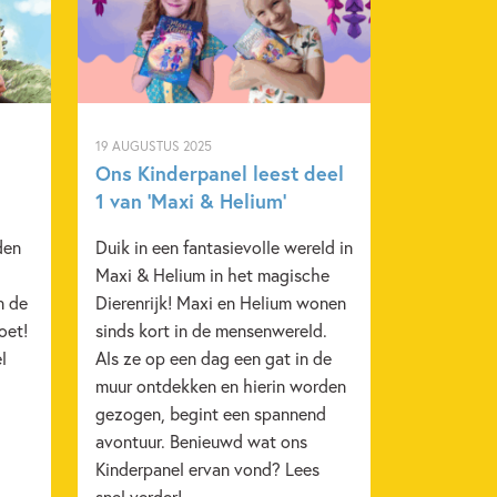
19 AUGUSTUS 2025
Ons Kinderpanel leest deel
1 van ‘Maxi & Helium’
den
Duik in een fantasievolle wereld in
Maxi & Helium in het magische
n de
Dierenrijk! Maxi en Helium wonen
oet!
sinds kort in de mensenwereld.
l
Als ze op een dag een gat in de
muur ontdekken en hierin worden
gezogen, begint een spannend
avontuur. Benieuwd wat ons
Kinderpanel ervan vond? Lees
snel verder!