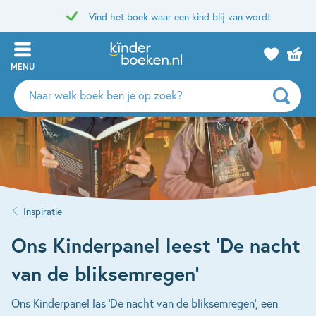
Vind het boek waar een kind blij van wordt
MENU
Zoeken
naar
boeken,
auteurs
en
uitgevers
Inspiratie
Ons Kinderpanel leest ‘De nacht
van de bliksemregen’
Ons Kinderpanel las 'De nacht van de bliksemregen', een