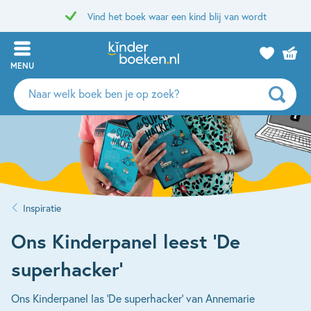
Vind het boek waar een kind blij van wordt
MENU
Zoeken
naar
boeken,
auteurs
en
uitgevers
Inspiratie
Ons Kinderpanel leest ‘De
superhacker’
Ons Kinderpanel las 'De superhacker' van Annemarie