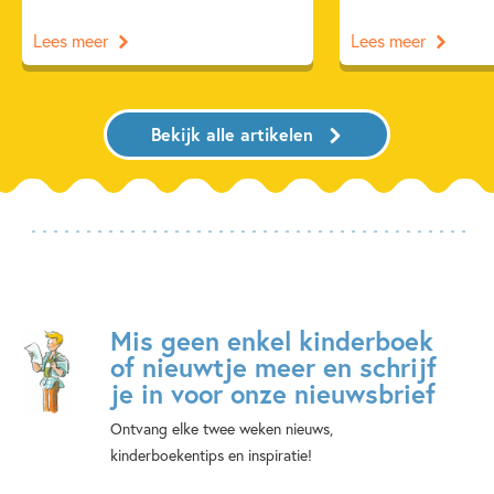
Lees meer
Lees meer
'Annemarie Jongbloed slaagt erin emotie en spanning
naadloos te laten samenkomen in dit fijne boek voor een
breed lezerspubliek.' - Het Boekenrijk
Bekijk alle artikelen
'Dit detectiveverhaal is een boeiende mengeling van
hacken, hoorproblemen, zieke grootouders en vooral
nieuwe vrienden.' - Pluizuit
Mis geen enkel kinderboek
of nieuwtje meer en schrijf
je in voor onze nieuwsbrief
Ontvang elke twee weken nieuws,
kinderboekentips en inspiratie!