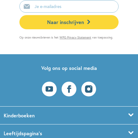
E-
mailadres
Naar inschrijven
Op onze nieuwsbrieven is het
WPG Privacy Statement
van toepassing.
Volg ons op social media
Kinderboeken
Voorleesboeken
Leeftijdspagina’s