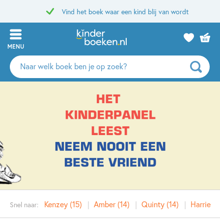
Vind het boek waar een kind blij van wordt
MENU
Zoeken
naar
boeken,
auteurs
en
uitgevers
Kenzey (15)
Amber (14)
Quinty (14)
Harrie (1
Snel naar: