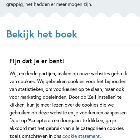
grappig, het hadden er meer mogen zijn.
Bekijk het boek
Neem nooit een beste vriend
Fijn dat je er bent!
Erna Sassen & Martijn van der Linden
Wij, en derde partijen, maken op onze websites gebruik
van cookies. Wij gebruiken cookies voor het bijhouden
Bekijk dit boek
van statistieken, om voorkeuren op te slaan, maar ook
voor marketing doeleinden. Door op ‘Zelf instellen’ te
Bestellen
klikken, kun je meer lezen over de cookies die we
gebruiken op deze website en je voorkeuren aanpassen.
Door op ‘Accepteren en doorgaan’ te klikken, ga je
Paperback:
17
,
99
akkoord met het gebruik van alle categorieën cookies
zoals omschreven in ons
cookie statement
.