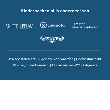
Kinderboeken klassiekers
Boekentips 7 - 9 jaar
Fien en Teun
Nationale Voorleesdagen
Contact
Kinderboeken.nl is onderdeel van
Kinderboeken diversiteit
Boekentips 9 - 12 jaar
Kikker
Griffels en Penselen
Advies op maat
Grappige kinderboeken
Boekentips 12+ jaar
Spekkie en Sproet
Woutertje Pieterse Prijs
Nieuwsbrief
Spannende kinderboeken
Boekentips 15+ jaar
Mees Kees
Kinderboeken top 10
Alle boeken per onderwerp
Voor volwassenen
De regels van Floor
Prentenboeken top 10
Privacy statement
|
Algemene voorwaarden
|
Cookiestatement
Maxi & Helium
© 2026, Kinderboeken.nl | Onderdeel van
WPG Uitgevers
Voor het onderwijs
Alle kinderboekenpersonages