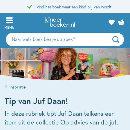
Vind het boek waar een kind blij van wordt
MENU
Zoeken
naar
boeken,
auteurs
en
uitgevers
Inspiratie
Tip van Juf Daan!
In deze rubriek tipt Juf Daan telkens een
item uit de collectie Op advies van de juf.