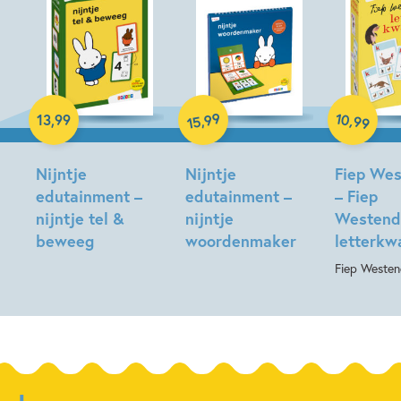
Spel
Hardcover
Spel
10
99
,
,
13
,
99
99
15
Nijntje
Nijntje
Fiep We
edutainment –
edutainment –
– Fiep
nijntje tel &
nijntje
Westend
beweeg
woordenmaker
letterkw
Fiep Weste