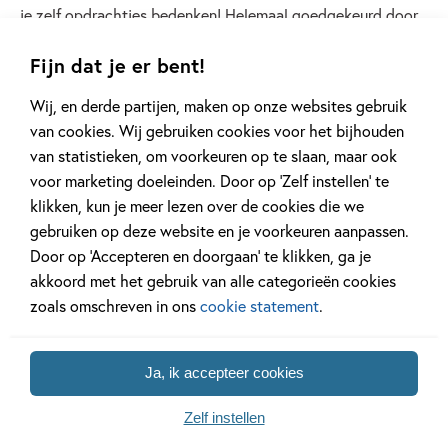
je zelf opdrachtjes bedenken! Helemaal goedgekeurd door
Juf Daan: ‘Echt een leuk spel!’
Fijn dat je er bent!
Wij, en derde partijen, maken op onze websites gebruik
van cookies. Wij gebruiken cookies voor het bijhouden
van statistieken, om voorkeuren op te slaan, maar ook
voor marketing doeleinden. Door op ‘Zelf instellen’ te
klikken, kun je meer lezen over de cookies die we
Klik om marketing cookies te accepteren en
gebruiken op deze website en je voorkeuren aanpassen.
deze inhoud te bekijken
Door op ‘Accepteren en doorgaan’ te klikken, ga je
akkoord met het gebruik van alle categorieën cookies
zoals omschreven in ons
cookie statement
.
Ja, ik accepteer cookies
Zelf instellen
Gorgels AVI Kwartet