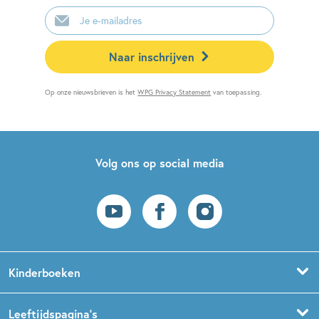
E-
mailadres
Naar inschrijven
Op onze nieuwsbrieven is het
WPG Privacy Statement
van toepassing.
Volg ons op social media
Kinderboeken
Voorleesboeken
Leeftijdspagina’s