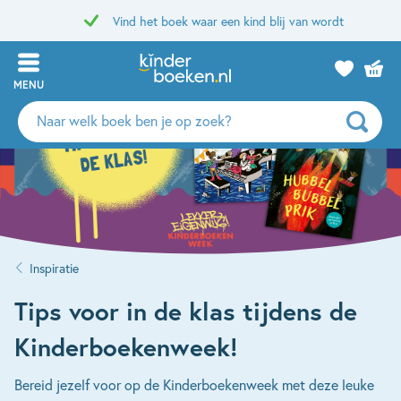
Vind het boek waar een kind blij van wordt
MENU
Zoeken
naar
boeken,
auteurs
en
uitgevers
Inspiratie
Tips voor in de klas tijdens de
Kinderboekenweek!
Bereid jezelf voor op de Kinderboekenweek met deze leuke