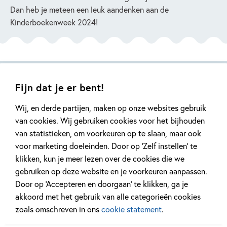
Dan heb je meteen een leuk aandenken aan de
Kinderboekenweek 2024!
Ontdek alle boeken!
Fijn dat je er bent!
Wij, en derde partijen, maken op onze websites gebruik
van cookies. Wij gebruiken cookies voor het bijhouden
van statistieken, om voorkeuren op te slaan, maar ook
voor marketing doeleinden. Door op ‘Zelf instellen’ te
klikken, kun je meer lezen over de cookies die we
gebruiken op deze website en je voorkeuren aanpassen.
Door op ‘Accepteren en doorgaan’ te klikken, ga je
Hardcover
akkoord met het gebruik van alle categorieën cookies
Hardcover
99
13
,
,
15
,
00
99
15
zoals omschreven in ons
cookie statement
.
Hardcover