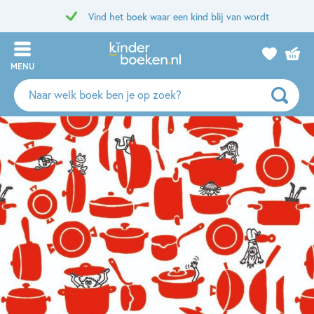
Vind het boek waar een kind blij van wordt
MENU
Zoeken
naar
boeken,
auteurs
en
uitgevers