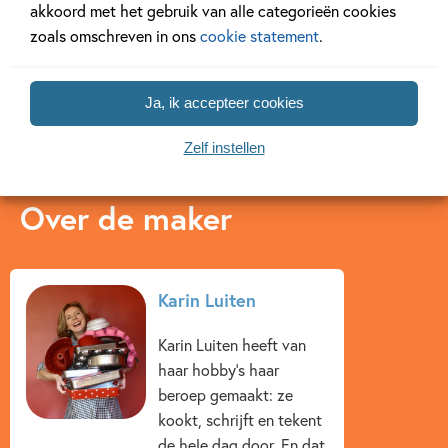
akkoord met het gebruik van alle categorieën cookies
kinderkookboek
Karin Luiten
zoals omschreven in ons
cookie statement
.
Karin Luiten
Ja, ik accepteer cookies
Zelf instellen
Over de maker
Karin Luiten
Karin Luiten heeft van
haar hobby’s haar
beroep gemaakt: ze
kookt, schrijft en tekent
de hele dag door. En dat