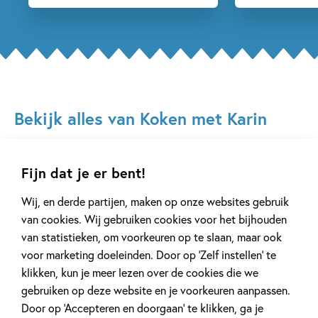
Bekijk alles van Koken met Karin
Fijn dat je er bent!
Wij, en derde partijen, maken op onze websites gebruik
van cookies. Wij gebruiken cookies voor het bijhouden
van statistieken, om voorkeuren op te slaan, maar ook
99
voor marketing doeleinden. Door op ‘Zelf instellen’ te
,
10
,
00
24
Hardcover
Hardcover
klikken, kun je meer lezen over de cookies die we
gebruiken op deze website en je voorkeuren aanpassen.
Koken met Karin
Koken met Karin
Door op ‘Accepteren en doorgaan’ te klikken, ga je
– Pizza & Pasta
– Het grote