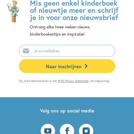
Mis geen enkel kinderboek
of nieuwtje meer en schrijf
je in voor onze nieuwsbrief
Ontvang elke twee weken nieuws,
kinderboekentips en inspiratie!
E-
mailadres
Naar inschrijven
Op onze nieuwsbrieven is het
WPG Privacy Statement
van toepassing.
Volg ons op social media