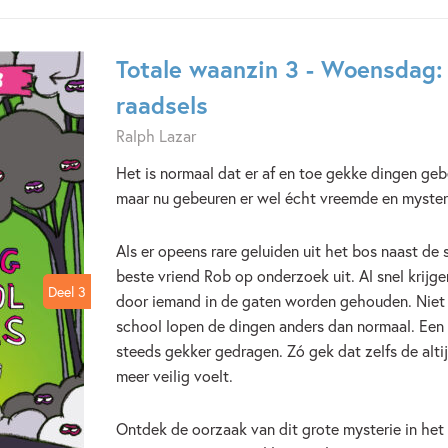
Totale waanzin 3 - Woensdag: 
raadsels
Ralph Lazar
Het is normaal dat er af en toe gekke dingen ge
maar nu gebeuren er wel écht vreemde en myster
Als er opeens rare geluiden uit het bos naast de
beste vriend Rob op onderzoek uit. Al snel krijg
Deel 3
Deel 3
door iemand in de gaten worden gehouden. Niet 
school lopen de dingen anders dan normaal. Een 
steeds gekker gedragen. Zó gek dat zelfs de altij
meer veilig voelt.
Ontdek de oorzaak van dit grote mysterie in he