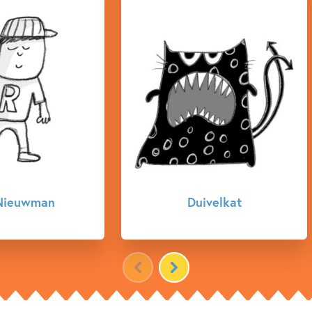
ivelkat
Janjan-Janjan-Janjan
Jansen