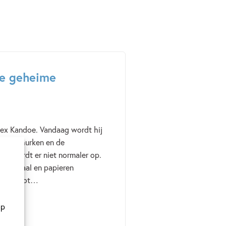
de geheime
Dex Kandoe. Vandaag wordt hij
rstelschurken en de
ag wordt er niet normaler op.
ccoli-taal en papieren
dievengrot…
op