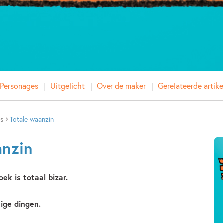
Personages
Uitgelicht
Over de maker
Gerelateerde artike
rs
Totale waanzin
anzin
ek is totaal bizar.
nige dingen.