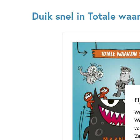
Duik snel in Totale waa
Fi
Wi
Wi
vo
‘Z