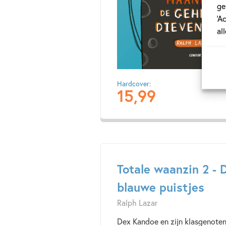
ge
‘A
al
Hardcover:
15
,
99
Totale waanzin 2 - 
blauwe puistjes
Ralph Lazar
Dex Kandoe en zijn klasgenoten