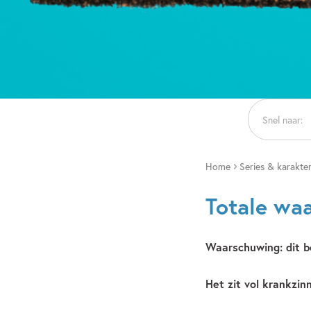
Snel naar:
Home
Series & karakte
Totale wa
Waarschuwing: dit bo
Het zit vol krankzin