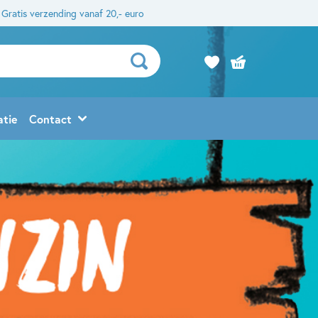
Gratis verzending vanaf 20,- euro
atie
Contact