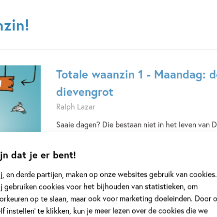
nzin!
Totale waanzin 1 - Maandag: 
dievengrot
Ralph Lazar
Saaie dagen? Die bestaan niet in het leven van 
al vóór zijn ontbijt aangevallen door een stel wo
tweestaartige Duivelkat. De rest van deze maand
jn dat je er bent!
Dex gaat naar school, waar hij les krijgt over bro
vliegtuigjes. En hij ontdekt een geheimzinnige 
j, en derde partijen, maken op onze websites gebruik van cookies.
Deel 1
Deel 1
j gebruiken cookies voor het bijhouden van statistieken, om
orkeuren op te slaan, maar ook voor marketing doeleinden. Door 
Bekijk dit boek
Bestellen
elf instellen’ te klikken, kun je meer lezen over de cookies die we