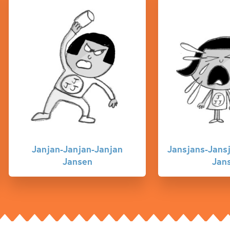
Jansjans-Jansjans-Jansjans
Meneer Gr
Jansen