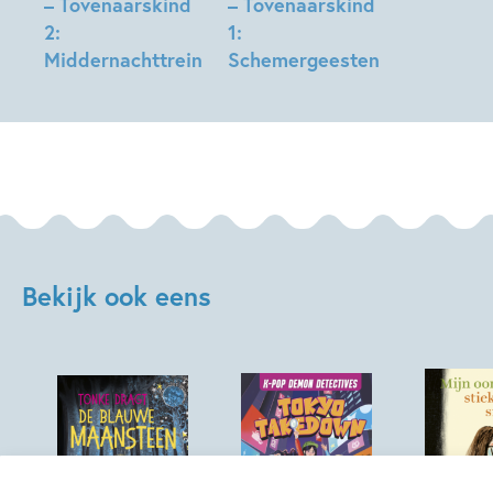
– Tovenaarskind
– Tovenaarskind
2:
1:
Middernachttrein
Schemergeesten
Angie
Angie
Sage
Sage
Bekijk ook eens