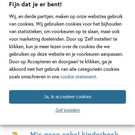
04-11-2026
04-11-2026
28-10-2026
Fijn dat je er bent!
Hardcover
Hardcover
Hardcover
Wij, en derde partijen, maken op onze websites gebruik
99
18
,
,
23
,
99
99
15
van cookies. Wij gebruiken cookies voor het bijhouden
van statistieken, om voorkeuren op te slaan, maar ook
voor marketing doeleinden. Door op ‘Zelf instellen’ te
De blauwe
K-Pop Demon
Mijn oom
klikken, kun je meer lezen over de cookies die we
maansteen
Detectives –
stiekem
gebruiken op deze website en je voorkeuren aanpassen.
Tokyo Takedown
smeeroli
Tonke
Door op ‘Accepteren en doorgaan’ te klikken, ga je
Dragt
Stacia
Yorick
akkoord met het gebruik van alle categorieën cookies
Deutsch,
Goldewijk,
zoals omschreven in ons
cookie statement
.
Lidia
Jeska
Fernandez,
Verstegen
Katie
Ja, ik accepteer cookies
Jennings
Campbell
Zelf instellen
Mis geen enkel kinderboek