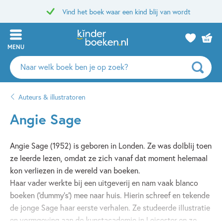
Vind het boek waar een kind blij van wordt
MENU
Zoeken
naar
boeken,
Auteurs & illustratoren
auteurs
en
Angie Sage
uitgevers
Angie Sage (1952) is geboren in Londen. Ze was dolblij toen
ze leerde lezen, omdat ze zich vanaf dat moment helemaal
kon verliezen in de wereld van boeken.
Haar vader werkte bij een uitgeverij en nam vaak blanco
boeken (‘dummy’s’) mee naar huis. Hierin schreef en tekende
de jonge Sage haar eerste verhalen. Ze studeerde illustratie
en vormgeving aan de kunstacademie in Leicester en ze