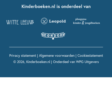
Fien en Teun
Nationale Voorleesdagen
Contact
Kinderboeken.nl is onderdeel van
Kinderboeken diversiteit
Boekentips 9 - 12 jaar
Kikker
Griffels en Penselen
Advies op maat
Grappige kinderboeken
Boekentips 12+ jaar
Spekkie en Sproet
Woutertje Pieterse Prijs
Nieuwsbrief
Spannende kinderboeken
Boekentips 15+ jaar
Mees Kees
Kinderboeken top 10
Alle boeken per onderwerp
Voor volwassenen
De regels van Floor
Prentenboeken top 10
Privacy statement
|
Algemene voorwaarden
|
Cookiestatement
Maxi & Helium
© 2026, Kinderboeken.nl | Onderdeel van
WPG Uitgevers
Voor het onderwijs
Alle kinderboekenpersonages