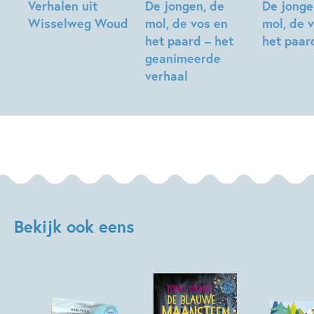
Verhalen uit
De jongen, de
De jonge
Wisselweg Woud
mol, de vos en
mol, de 
het paard – het
het paar
Vicky
geanimeerde
Cowie,
Charlie
verhaal
Charlie
Mackesy
Mackesy
Charlie
Mackesy
Bekijk ook eens