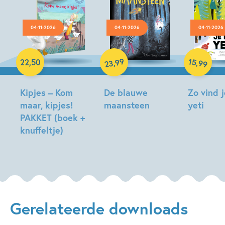
04-11-2026
04-11-2026
04-11-2026
Hardcover
Hardcover
Hardcover
99
15
,
,
22
,
50
99
23
Kipjes – Kom
De blauwe
Zo vind 
maar, kipjes!
maansteen
yeti
PAKKET (boek +
Tonke
Matt
knuffeltje)
Dragt
Hunt
Hilde
Peters
Gerelateerde downloads