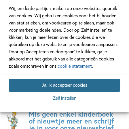
Hardcover
99
15
,
,
22
,
50
99
23
Wij, en derde partijen, maken op onze websites gebruik
van cookies. Wij gebruiken cookies voor het bijhouden
van statistieken, om voorkeuren op te slaan, maar ook
Kipjes – Kom
De blauwe
K-Pop D
voor marketing doeleinden. Door op ‘Zelf instellen’ te
maar, kipjes!
maansteen
Detectiv
klikken, kun je meer lezen over de cookies die we
PAKKET (boek +
Tokyo T
Tonke
gebruiken op deze website en je voorkeuren aanpassen.
knuffeltje)
Dragt
Stacia
Door op ‘Accepteren en doorgaan’ te klikken, ga je
Hilde
Deutsch,
akkoord met het gebruik van alle categorieën cookies
Peters
Lidia
zoals omschreven in ons
cookie statement
.
Fernandez,
Katie
Jennings
Ja, ik accepteer cookies
Campbell
Zelf instellen
Mis geen enkel kinderboek
of nieuwtje meer en schrijf
je in voor onze nieuwsbrief