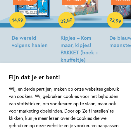
Hardcover
Hardcover
Hardcover
50
23
,
,
14
,
99
99
22
De wereld
Kipjes – Kom
De blau
volgens haaien
maar, kipjes!
maanste
PAKKET (boek +
Christian
Tonke
knuffeltje)
Talbot,
Dragt
Sophie
Hilde
Hodge
Peters
Fijn dat je er bent!
Wij, en derde partijen, maken op onze websites gebruik
van cookies. Wij gebruiken cookies voor het bijhouden
Artikelen over Gene Luen
van statistieken, om voorkeuren op te slaan, maar ook
voor marketing doeleinden. Door op ‘Zelf instellen’ te
Yang
klikken, kun je meer lezen over de cookies die we
gebruiken op deze website en je voorkeuren aanpassen.