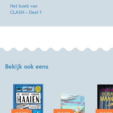
Het boek van
CLASH – Deel 1
Gene
Luen
Yang,
Les
McClaine,
Alison
Acton
Bekijk ook eens
04-11-2026
04-11-2026
04-11-2026