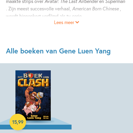
maakte strips over
Avatar: The Last Airbender
en
Superman
. Zijn meest succesvolle verhaal,
American Born Chinese
,
wordt binnenkort verfilmd als tv-serie.
Lees meer
Alle boeken van Gene Luen Yang
Hardcover
15
,
99