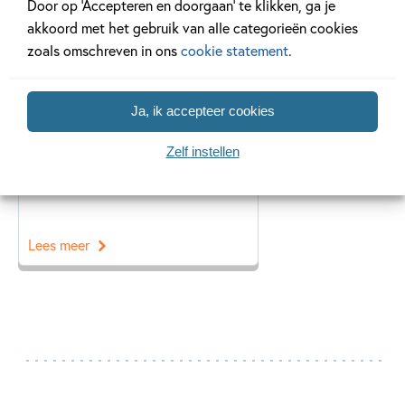
Door op ‘Accepteren en doorgaan’ te klikken, ga je
Kinderpanel
akkoord met het gebruik van alle categorieën cookies
zoals omschreven in ons
cookie statement
.
Ja, ik accepteer cookies
19 JULI 2023
Het Kinderpanel leest “Het
Zelf instellen
boek van CLASH – Deel 1”
Lees meer