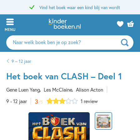
Vind het boek waar een kind blij van wordt
MENU
Zoeken
naar
boeken,
9 – 12 jaar
auteurs
en
Het boek van CLASH – Deel 1
uitgevers
Gene Luen Yang
Les McClaine
Alison Acton
3
9 - 12 jaar
1 review
/5