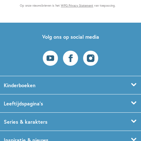
Op onze nieuwsbrieven is het
WPG Privacy Statement
van toepassing.
Volg ons op social media
Kinderboeken
Voorleesboeken
Leeftijdspagina’s
Prentenboeken
Boekentips 0 - 1,5 jaar
Series & karakters
Peuterboeken
Boekentips 1,5 - 3 jaar
De Gorgels
Inspiratie & nieuws