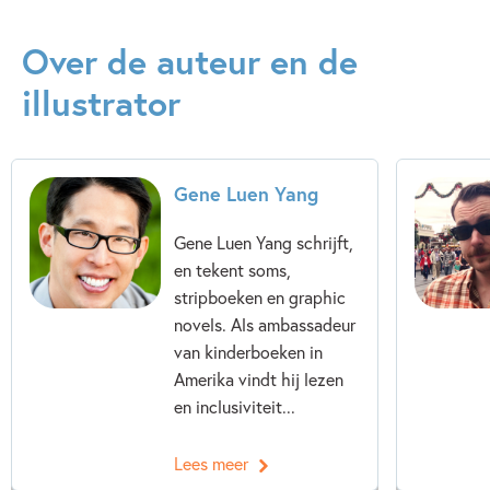
Kenmerken van dit boek
Over de auteur en de
12+ jaar
9 – 12 jaar
Actie & avontuur
illustrator
Graphic novel/extra veel beeld
Humor
Non-fictie
Vriendschap
Gene Luen Yang
Les McClaine
Alison Acton
Gene Luen Yang
Gene Luen Yang schrijft,
en tekent soms,
stripboeken en graphic
novels. Als ambassadeur
van kinderboeken in
Amerika vindt hij lezen
en inclusiviteit...
Lees meer