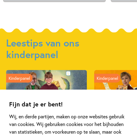
Leestips van ons
kinderpanel
Kinderpanel
Kinderpanel
Fijn dat je er bent!
27 FEBRUARI 2026
19 FEBRUARI 2026
Wij, en derde partijen, maken op onze websites gebruik
Ons Kinderpanel leest: ‘Het
Ons Kinderpane
van cookies. Wij gebruiken cookies voor het bijhouden
regent ganzen’
‘Moord aan boo
van statistieken, om voorkeuren op te slaan, maar ook