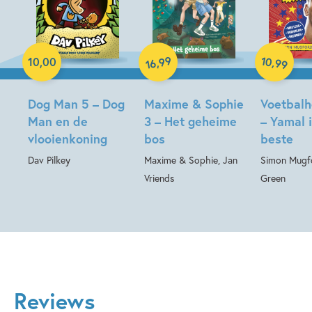
Paperback
Hardcover
Hardcover
10
99
,
,
10
,
00
99
16
Dog Man 5 – Dog
Maxime & Sophie
Voetbalh
Man en de
3 – Het geheime
– Yamal 
vlooienkoning
bos
beste
Dav Pilkey
Maxime & Sophie, Jan
Simon Mugf
Vriends
Green
Reviews