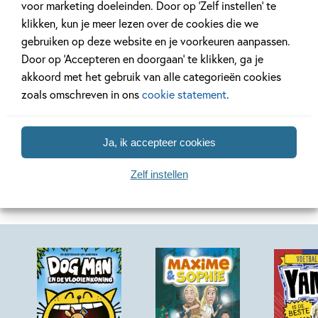
voor marketing doeleinden. Door op ‘Zelf instellen’ te
klikken, kun je meer lezen over de cookies die we
Lees meer
Lees meer
gebruiken op deze website en je voorkeuren aanpassen.
Door op ‘Accepteren en doorgaan’ te klikken, ga je
akkoord met het gebruik van alle categorieën cookies
zoals omschreven in ons
cookie statement
.
Bekijk alle artikelen
Ja, ik accepteer cookies
Zelf instellen
Toffe boekentips voor jou