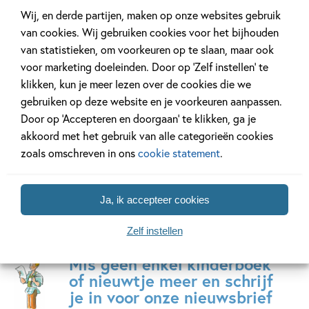
50
23
,
,
14
,
99
99
22
Wij, en derde partijen, maken op onze websites gebruik
van cookies. Wij gebruiken cookies voor het bijhouden
De wereld
Kipjes – Kom
De blau
van statistieken, om voorkeuren op te slaan, maar ook
volgens haaien
maar, kipjes!
maanste
voor marketing doeleinden. Door op ‘Zelf instellen’ te
PAKKET (boek +
klikken, kun je meer lezen over de cookies die we
Christian
Tonke
knuffeltje)
gebruiken op deze website en je voorkeuren aanpassen.
Talbot,
Dragt
Door op ‘Accepteren en doorgaan’ te klikken, ga je
Sophie
Hilde
akkoord met het gebruik van alle categorieën cookies
Hodge
Peters
zoals omschreven in ons
cookie statement
.
Ja, ik accepteer cookies
Zelf instellen
Mis geen enkel kinderboek
of nieuwtje meer en schrijf
je in voor onze nieuwsbrief