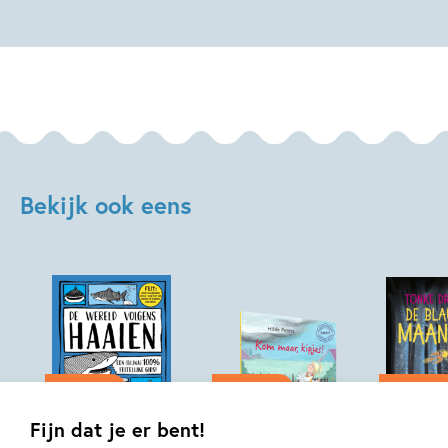
Gene
Luen
Yang,
Les
McClaine,
Alison
Acton
Bekijk ook eens
04-11-2026
04-11-2026
04-11-2026
Hardcover
Hardcover
Fijn dat je er bent!
Hardcover