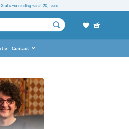
Gratis verzending vanaf 20,- euro
atie
Contact