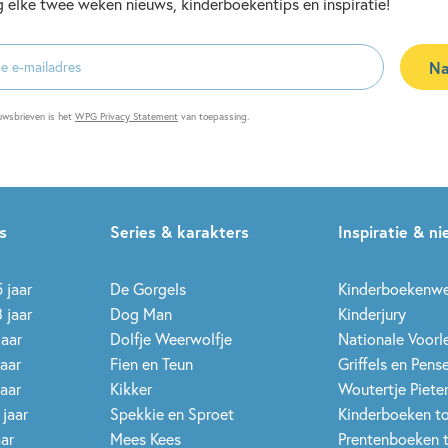
 elke twee weken nieuws, kinderboekentips en inspiratie!
Na
es
uwsbrieven is het
WPG Privacy Statement
van toepassing.
s
Series & karakters
Inspiratie & n
 jaar
De Gorgels
Kinderboekenw
 jaar
Dog Man
Kinderjury
jaar
Dolfje Weerwolfje
Nationale Voor
jaar
Fien en Teun
Griffels en Pens
jaar
Kikker
Woutertje Pieter
 jaar
Spekkie en Sproet
Kinderboeken t
aar
Mees Kees
Prentenboeken 