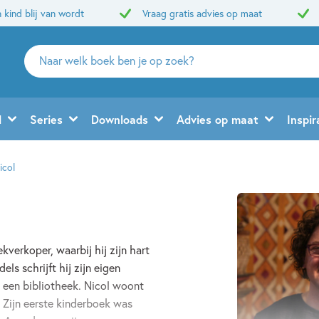
 kind blij van wordt
Vraag gratis advies op maat
Zoeken
naar
boeken,
auteurs
d
Series
Downloads
Advies op maat
Inspir
en
uitgevers
icol
kverkoper, waarbij hij zijn hart
ls schrijft hij zijn eigen
n een bibliotheek. Nicol woont
. Zijn eerste kinderboek was