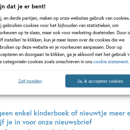
Hardcover
Hardcover
jn dat je er bent!
18
99
j, en derde partijen, maken op onze websites gebruik van cookies.
,
,
99
16
j gebruiken cookies voor het bijhouden van statistieken, om
orkeuren op te slaan, maar ook voor marketing doeleinden. Door 
n
Mijn oom eet
Dog Man 14 –
elf instellen’ te klikken, kun je meer lezen over de cookies die we
 Tokyo
stiekem smeerolie
Man: Dank vo
bruiken op deze website en je voorkeuren aanpassen. Door op
stank
Yorick
ccepteren en doorgaan’ te klikken, ga je akkoord met het gebruik 
Goldewijk,
Dav
le categorieën cookies zoals omschreven in ons
cookie statement
.
Jeska
Pilkey
Verstegen
Zelf instellen
Ja, ik accepteer cookies
geen enkel kinderboek of nieuwtje meer 
jf je in voor onze nieuwsbrief