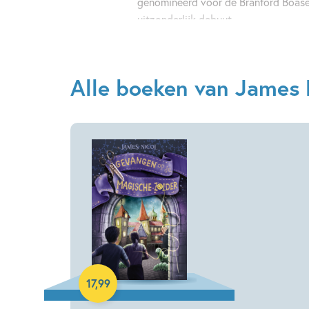
genomineerd voor de Branford Boase
uitzonderlijk debuut.
Alle boeken van James 
Hardcover
17
,
99