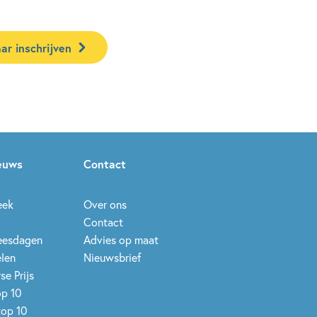
ar inschrijven
ieuws
Contact
eek
Over ons
Contact
leesdagen
Advies op maat
elen
Nieuwsbrief
se Prijs
op 10
top 10