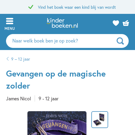
Vind het boek waar een kind blij van wordt
MENU
Zoeken
naar
boeken,
9 – 12 jaar
auteurs
en
Gevangen op de magische
uitgevers
zolder
James Nicol
9 - 12 jaar