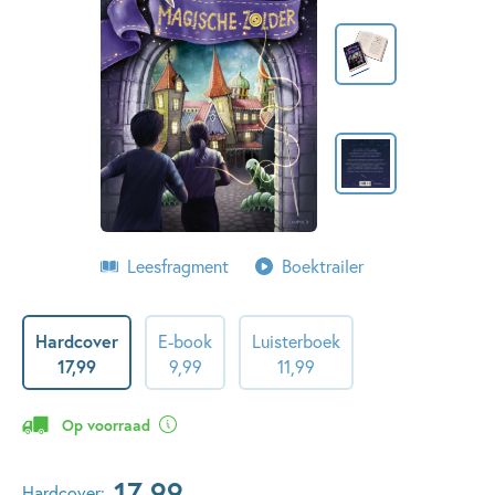
Leesfragment
Boektrailer
Hardcover
E-book
Luisterboek
17
,
99
9
,
99
11
,
99
Op voorraad
17
,
99
Hardcover: