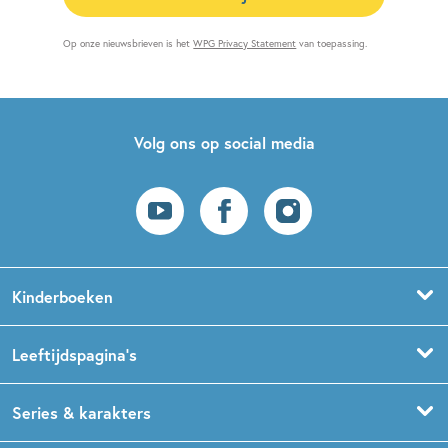
Op onze nieuwsbrieven is het
WPG Privacy Statement
van toepassing.
Volg ons op social media
Kinderboeken
Voorleesboeken
Leeftijdspagina’s
Prentenboeken
Boekentips 0 - 1,5 jaar
Series & karakters
Peuterboeken
Boekentips 1,5 - 3 jaar