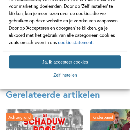
Inmiddels schrijft hij zijn
voor marketing doeleinden. Door op ‘Zelf instellen’ te
eigen kinderboeken.
klikken, kun je meer lezen over de cookies die we
Daarnaast werkt hij in
gebruiken op deze website en je voorkeuren aanpassen.
een bibliotheek. Nicol
Door op ‘Accepteren en doorgaan’ te klikken, ga je
woont...
akkoord met het gebruik van alle categorieën cookies
zoals omschreven in ons
cookie statement
.
Lees meer
Ja, ik accepteer cookies
Zelf instellen
Gerelateerde artikelen
Achtergrond
Kinderpanel