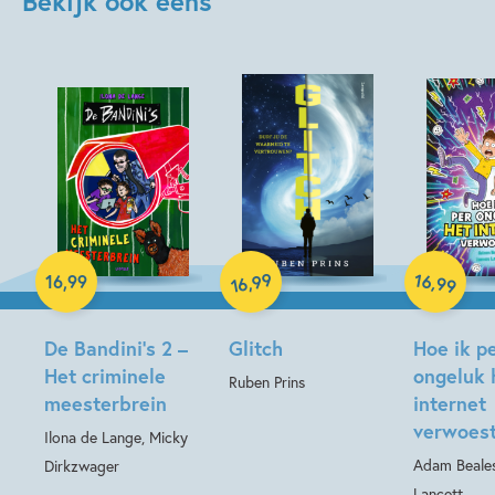
Bekijk ook eens
Paperback
Hardcover
99
16
,
,
16
,
99
99
16
Hardcover
De Bandini’s 2 –
Glitch
Hoe ik p
Het criminele
ongeluk 
Ruben Prins
meesterbrein
internet
verwoes
Ilona de Lange, Micky
Adam Beale
Dirkzwager
Lancett