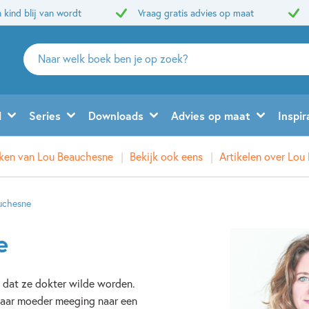
 kind blij van wordt
Vraag gratis advies op maat
Zoeken
naar
boeken,
auteurs
d
Series
Downloads
Advies op maat
Inspir
en
uitgevers
eken van Lou Beauchesne
Bekijk ook eens
Artikelen over Lou
uchesne
e
d dat ze dokter wilde worden.
haar moeder meeging naar een