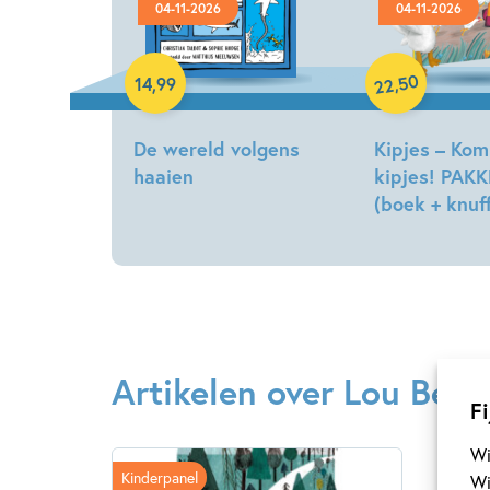
04-11-2026
04-11-2026
Hardcover
Hardcover
50
,
14
,
99
22
De wereld volgens
Kipjes – Kom
haaien
kipjes! PAK
(boek + knuff
Christian
Talbot,
Hilde
Sophie
Peters
Hodge
Artikelen over Lou Bea
Fi
Wi
Kinderpanel
Wi