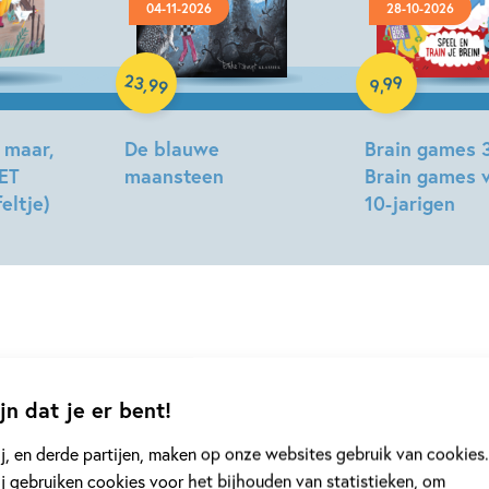
04-11-2026
28-10-2026
Hardcover
Paperback
23
99
,
99
,
9
 maar,
De blauwe
Brain games 3
KET
maansteen
Brain games 
eltje)
10-jarigen
Tonke
Dragt
Gareth
Moore
uchesne
jn dat je er bent!
j, en derde partijen, maken op onze websites gebruik van cookies.
j gebruiken cookies voor het bijhouden van statistieken, om