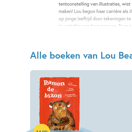
tentoonstelling van illustraties, wist
maken! Lou begon haar carrière als il
op jonge leeftijd door tekeningen te
te vertellen aan haar poppen. Toen z
diploma Beeldende Kunst had gehaa
eindelijk écht. Nu schrijft, tekent en
kinderboeken met heel veel plezier 
Alle boeken van Lou B
bizon (2023).
Hardcover