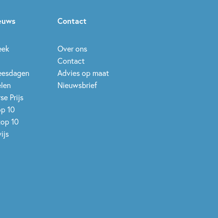
ieuws
Contact
eek
Over ons
Contact
leesdagen
Advies op maat
elen
Nieuwsbrief
se Prijs
op 10
top 10
ijs