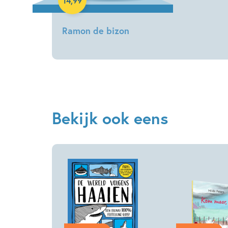
14
,
99
Ramon de bizon
Lou
Beauchesne,
Kate
Chappell
Bekijk ook eens