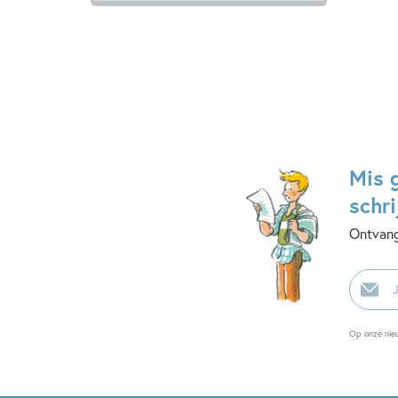
Mis 
schri
Ontvang
E-
mailadr
Op onze nie