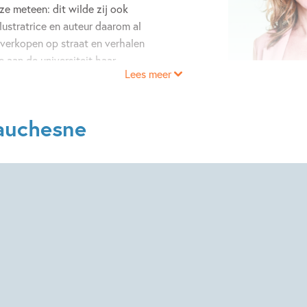
 ze meteen: dit wilde zij ook
lustratrice en auteur daarom al
 verkopen op straat en verhalen
e aan de universiteit haar
Lees meer
ld, begon haar droombaan
 animeert ze al vele jaren
en liefde, waaronder Ramon de
eauchesne