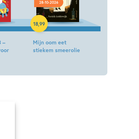
28-10-2026
Hardcover
18
,
99
 –
Mijn oom eet
voor
stiekem smeerolie
Yorick
Goldewijk,
Jeska
Verstegen