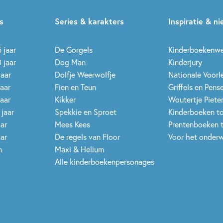
s
Series & karakters
Inspiratie & n
 jaar
De Gorgels
Kinderboekenw
 jaar
Dog Man
Kinderjury
jaar
Dolfje Weerwolfje
Nationale Voor
jaar
Fien en Teun
Griffels en Pens
jaar
Kikker
Woutertje Pieter
 jaar
Spekkie en Sproet
Kinderboeken t
aar
Mees Kees
Prentenboeken 
aar
De regels van Floor
Voor het onderw
n
Maxi & Helium
Alle kinderboekenpersonages