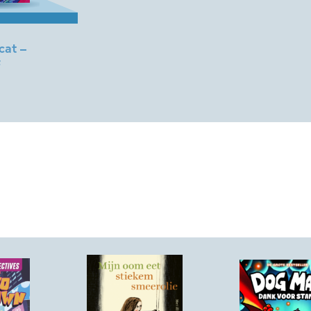
cat –
f