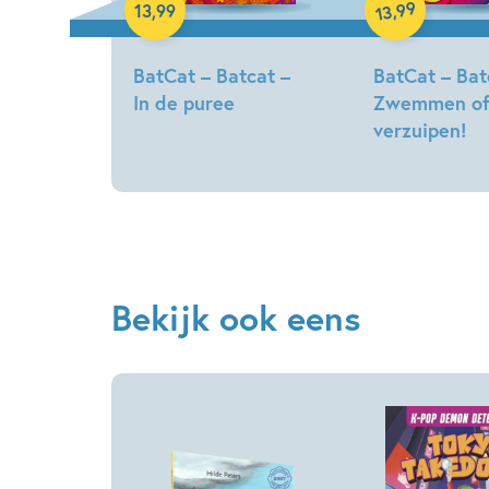
99
,
13
,
99
13
BatCat – Batcat –
BatCat – Bat
In de puree
Zwemmen o
verzuipen!
Meggie
Ramm
Meggie
Ramm
Bekijk ook eens