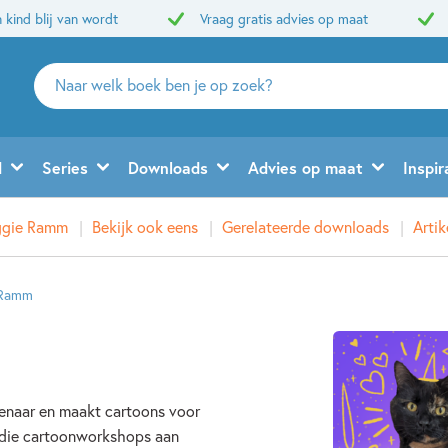
 kind blij van wordt
Vraag gratis advies op maat
Zoeken
naar
boeken,
auteurs
d
Series
Downloads
Advies op maat
Inspir
en
uitgevers
ggie Ramm
Bekijk ook eens
Gerelateerde downloads
Arti
 Ramm
kenaar en maakt cartoons voor
t die cartoonworkshops aan