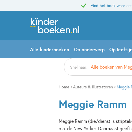
Vind het boek waar een
Alle kinderboeken
Op onderwerp
Op leeftij
Alle boeken van Me
Snel naar:
Home
Auteurs & illustratoren
Meggie
Meggie Ramm
Meggie Ramm (die/diens) is stripte
o.a. de New Yorker. Daarnaast geef