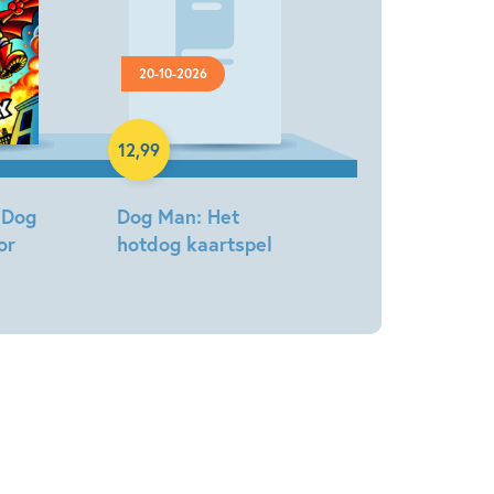
20-10-2026
Knuffel
12
,
99
 Dog
Dog Man: Het
or
hotdog kaartspel
Dav
Pilkey