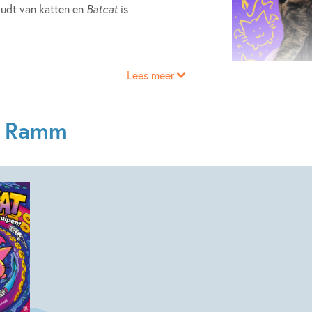
udt van katten en
Batcat
is
Lees meer
e Ramm