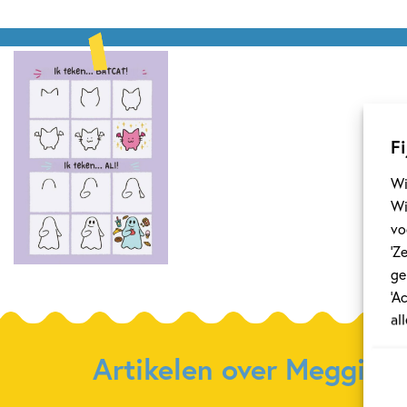
Fi
Wi
Wi
vo
‘Z
ge
‘A
al
Artikelen over Meggie