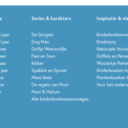
s
Series & karakters
Inspiratie & n
 jaar
De Gorgels
Kinderboekenw
 jaar
Dog Man
Kinderjury
jaar
Dolfje Weerwolfje
Nationale Voor
jaar
Fien en Teun
Griffels en Pens
jaar
Kikker
Woutertje Pieter
 jaar
Spekkie en Sproet
Kinderboeken t
aar
Mees Kees
Prentenboeken 
aar
De regels van Floor
Voor het onderw
n
Maxi & Helium
Alle kinderboekenpersonages