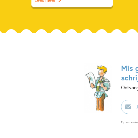
Mis 
schri
Ontvang
E-
mailadr
Op onze nie