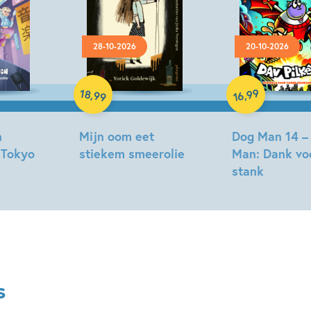
28-10-2026
20-10-2026
Hardcover
Hardcover
18
99
,
,
99
16
n
Mijn oom eet
Dog Man 14 –
 Tokyo
stiekem smeerolie
Man: Dank vo
stank
Yorick
Goldewijk,
Dav
Jeska
Pilkey
Verstegen
s