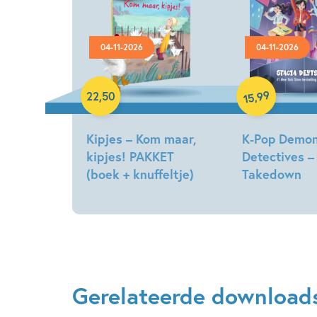
04-11-2026
04-11-2026
Hardcover
Hardcover
99
,
22
,
50
15
Kipjes – Kom maar,
K-Pop Demo
kipjes! PAKKET
Detectives –
(boek + knuffeltje)
Takedown
Hilde
Stacia
Peters
Deutsch,
Lidia
Fernandez,
Katie
Jennings
Gerelateerde download
Campbell