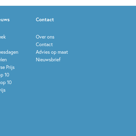
ieuws
Contact
eek
Over ons
Contact
leesdagen
Advies op maat
elen
Nieuwsbrief
se Prijs
op 10
top 10
ijs