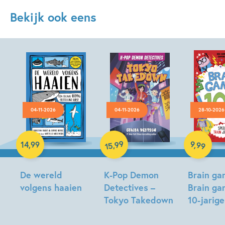
Bekijk ook eens
04-11-2026
04-11-2026
28-10-2026
Hardcover
Hardcover
Paperback
99
9
,
99
,
14
,
99
15
De wereld
K-Pop Demon
Brain ga
volgens haaien
Detectives –
Brain ga
Tokyo Takedown
10-jarig
Christian
Talbot,
Stacia
Gareth