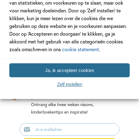
van statistieken, om voorkeuren op te slaan, maar ook
voor marketing doeleinden. Door op ‘Zelf instellen’ te
klikken, kun je meer lezen over de cookies die we
Bekijk alle series
gebruiken op deze website en je voorkeuren aanpassen.
Door op ‘Accepteren en doorgaan’ te klikken, ga je
akkoord met het gebruik van alle categorieën cookies
zoals omschreven in ons
cookie statement
.
Ja, ik accepteer cookies
Mis geen enkel kinderboek
Zelf instellen
of nieuwtje meer en schrijf
je in voor onze nieuwsbrief
Ontvang elke twee weken nieuws,
kinderboekentips en inspiratie!
E-
mailadres