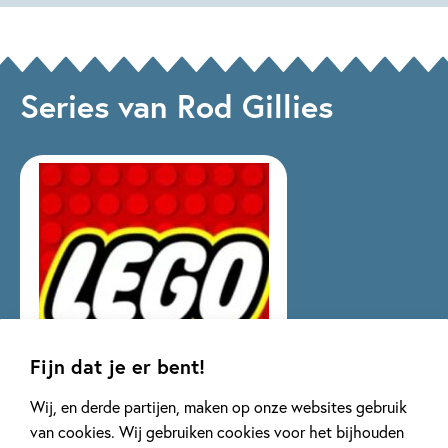
Sophie
Deutsch,
Moore
Hodge
Lidia
Fernandez,
Katie
Series van Rod Gillies
Jennings
Campbell
Fijn dat je er bent!
Wij, en derde partijen, maken op onze websites gebruik
LEGO ideeën
van cookies. Wij gebruiken cookies voor het bijhouden
3 delen