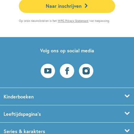
Naar inschrijven
Op onze nieuwsbrieven is het
WPG Privacy Statement
van toepassing.
Volg ons op social media
Kinderboeken
Voorleesboeken
Leeftijdspagina’s
Prentenboeken
Boekentips 0 - 1,5 jaar
Series & karakters